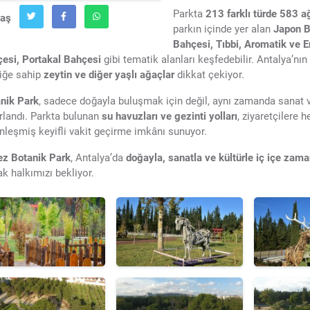
Parkta
213 farklı türde 583 a
laş
parkın içinde yer alan
Japon B
Bahçesi, Tıbbi, Aromatik ve E
esi, Portakal Bahçesi
gibi tematik alanları keşfedebilir. Antalya’nın 
liğe sahip
zeytin ve diğer yaşlı ağaçlar
dikkat çekiyor.
nik Park
, sadece doğayla buluşmak için değil, aynı zamanda sanat v
rlandı. Parkta bulunan
su havuzları ve gezinti yolları
, ziyaretçilere
nleşmiş keyifli vakit geçirme imkânı sunuyor.
z Botanik Park
, Antalya’da
doğayla, sanatla ve kültürle iç içe zama
ak halkımızı bekliyor.