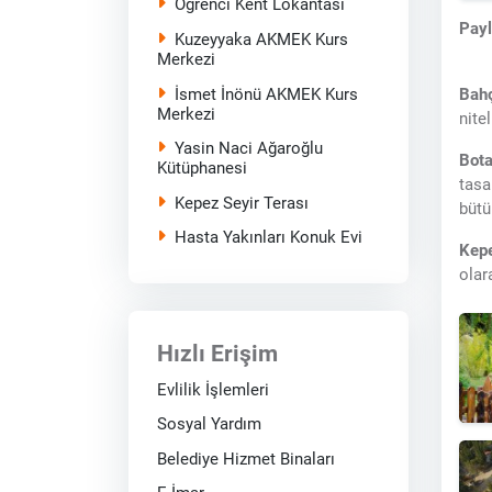
Öğrenci Kent Lokantası
Pay
Kuzeyyaka AKMEK Kurs
Merkezi
İsmet İnönü AKMEK Kurs
Bahç
Merkezi
nite
Yasin Naci Ağaroğlu
Bota
Kütüphanesi
tasa
Kepez Seyir Terası
bütü
Hasta Yakınları Konuk Evi
Kepe
olar
Hızlı Erişim
Evlilik İşlemleri
Sosyal Yardım
Belediye Hizmet Binaları