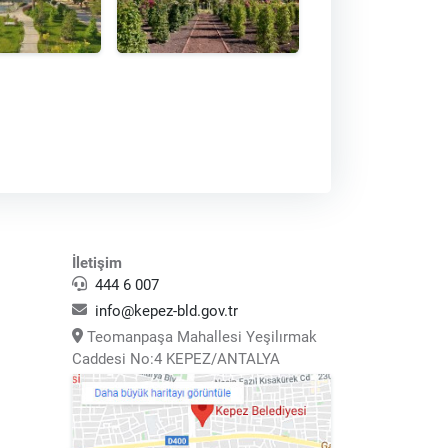
İletişim
444 6 007
info@kepez-bld.gov.tr
Teomanpaşa Mahallesi Yeşilırmak
Caddesi No:4 KEPEZ/ANTALYA