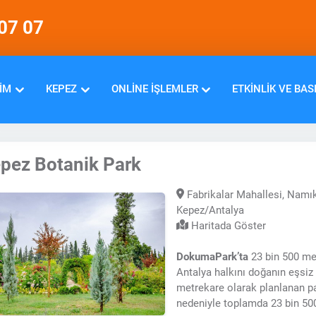
07 07
IM
KEPEZ
ONLINE İŞLEMLER
ETKINLIK VE BAS
pez Botanik Park
Fabrikalar Mahallesi, Namı
Kepez/Antalya
Haritada Göster
DokumaPark’ta
23 bin 500 me
Antalya halkını doğanın eşsiz g
metrekare olarak planlanan park
nedeniyle toplamda 23 bin 500