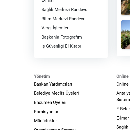
E-İmar
Sağlık Merkezi Randevu
Bilim Merkezi Randevu
Vergi İşlemleri
Başkanla Fotoğrafım
İş Güvenliği El Kitabı
Yönetim
Online 
Başkan Yardımcıları
Online
Belediye Meclis Üyeleri
Antaly
Sistem
Encümen Üyeleri
E-Bele
Komisyonlar
E-İmar
Müdürlükler
Sağlık
Organizasyon Şeması