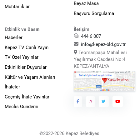
Beyaz Masa
Muhtarlıklar
Başvuru Sorgulama
Etkinlik ve Basın
İletişim
444 6 007
Haberler
info@kepez-bld.gov.tr
Kepez TV Canlı Yayın
Teomanpaşa Mahallesi
TV Özel Yayınlar
Yeşilırmak Caddesi No:4
KEPEZ/ANTALYA
Etkinlikler Duyurular
Kültür ve Yaşam Alanları
İhaleler
Geçmiş İhale Yayınları
Meclis Gündemi
©2022-2026 Kepez Belediyesi