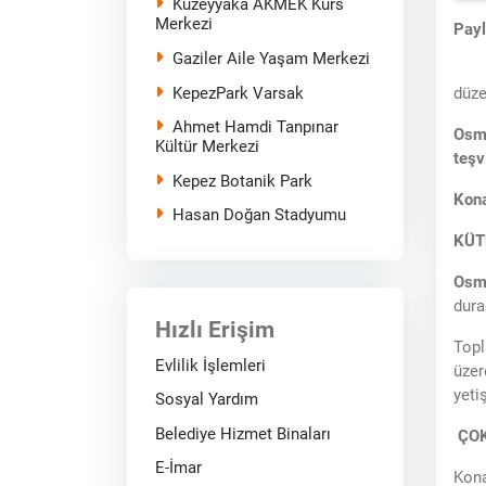
Kuzeyyaka AKMEK Kurs
Merkezi
Pay
Gaziler Aile Yaşam Merkezi
KepezPark Varsak
düze
Ahmet Hamdi Tanpınar
Osm
Kültür Merkezi
teşv
Kepez Botanik Park
Kona
Hasan Doğan Stadyumu
KÜT
Osm
dura
Hızlı Erişim
Top
Evlilik İşlemleri
üzer
yeti
Sosyal Yardım
Belediye Hizmet Binaları
ÇO
E-İmar
Kona