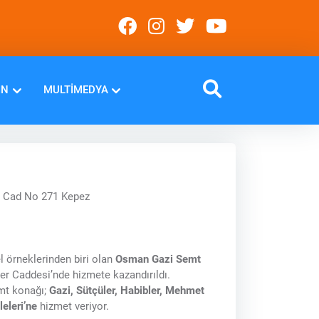
IN
MULTIMEDYA
r Cad No 271 Kepez
l örneklerinden biri olan
Osman Gazi Semt
ler Caddesi’nde hizmete kazandırıldı.
emt konağı;
Gazi, Sütçüler, Habibler, Mehmet
eleri’ne
hizmet veriyor.