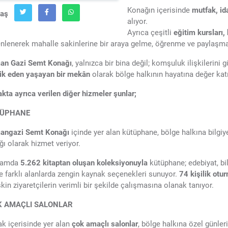
Konağın içerisinde
mutfak, ida
laş
alıyor.
Ayrıca çeşitli
eğitim kursları,
nlenerek mahalle sakinlerine bir araya gelme, öğrenme ve paylaşma
an Gazi Semt Konağı
, yalnızca bir bina değil; komşuluk ilişkilerini 
ik eden yaşayan bir mekân
olarak bölge halkının hayatına değer katı
kta ayrıca verilen diğer hizmeler şunlar;
ÜPHANE
angazi Semt Konağı
içinde yer alan kütüphane, bölge halkına bilgiy
ğı olarak hizmet veriyor.
lamda
5.262 kitaptan oluşan koleksiyonuyla
kütüphane; edebiyat, bil
e farklı alanlarda zengin kaynak seçenekleri sunuyor.
74 kişilik otu
şkin ziyaretçilerin verimli bir şekilde çalışmasına olanak tanıyor.
K AMAÇLI SALONLAR
k içerisinde yer alan
çok amaçlı salonlar
, bölge halkına özel günler