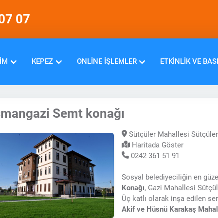
07 07
IM
KEPEZ
ONLINE İŞLEMLER
ETKINLIK VE BAS
mangazi Semt konağı
Sütçüler Mahallesi Sütçüle
Haritada Göster
0242 361 51 91
Sosyal belediyeciliğin en güze
Konağı
, Gazi Mahallesi Sütçü
Üç katlı olarak inşa edilen s
Akif ve Hüsnü Karakaş Mahall