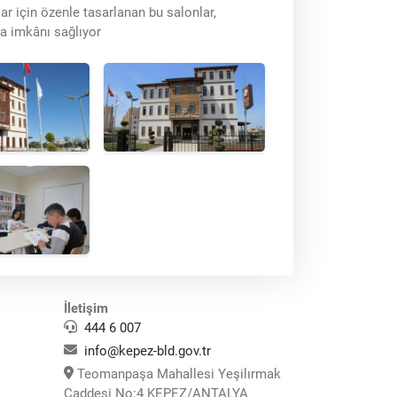
ar için özenle tasarlanan bu salonlar,
ma imkânı sağlıyor
İletişim
444 6 007
info@kepez-bld.gov.tr
Teomanpaşa Mahallesi Yeşilırmak
Caddesi No:4 KEPEZ/ANTALYA