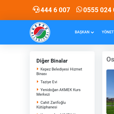
444 6 007
0555 024 
BAŞKAN
YÖNET
Os
Diğer Binalar
Kepez Belediyesi Hizmet
Binası
Taziye Evi
Yenidoğan AKMEK Kurs
Merkezi
Cahit Zarifoğlu
Kütüphanesi