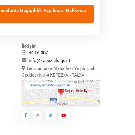
anunlarda Değişiklik Yapılması Hakkında
İletişim
444 6 007
info@kepez-bld.gov.tr
Teomanpaşa Mahallesi Yeşilırmak
Caddesi No:4 KEPEZ/ANTALYA