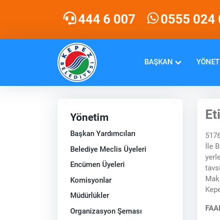
444 6 007
0555 024 
BAŞKAN
YÖNET
Et
Yönetim
Başkan Yardımcıları
5176
İle 
Belediye Meclis Üyeleri
yerl
Encümen Üyeleri
tavs
Maka
Komisyonlar
Kepe
Müdürlükler
FAA
Organizasyon Şeması