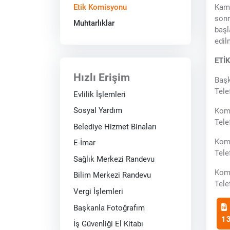
Etik Komisyonu
Kamu
sonr
Muhtarlıklar
başl
edil
ETİ
Hızlı Erişim
Baş
Te
Evlilik İşlemleri
Sosyal Yardım
Kom
Te
Belediye Hizmet Binaları
Kom
E-İmar
Te
Sağlık Merkezi Randevu
Kom
Bilim Merkezi Randevu
Te
Vergi İşlemleri
Başkanla Fotoğrafım
1
İş Güvenliği El Kitabı