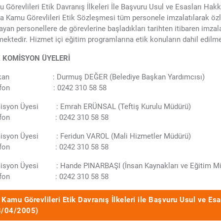
 Görevlileri Etik Davranış İlkeleri İle Başvuru Usul ve Esasları Hakk
a Kamu Görevlileri Etik Sözleşmesi tüm personele imzalatılarak öz
ayan personellere de görevlerine başladıkları tarihten itibaren imz
mektedir. Hizmet içi eğitim programlarına etik konuların dahil edilme
K KOMİSYON ÜYELERİ
kan : Durmuş DEĞER (Belediye Başkan Yardımcısı)
lefon : 0242 310 58 58
isyon Üyesi : Emrah ERÜNSAL (Teftiş Kurulu Müdürü)
lefon : 0242 310 58 58
isyon Üyesi : Feridun VAROL (Mali Hizmetler Müdürü)
lefon : 0242 310 58 58
isyon Üyesi : Hande PINARBAŞI (İnsan Kaynakları ve Eğitim M
lefon : 0242 310 58 58
Kamu Görevlileri Etik Davranış İlkeleri ile Başvuru Usul ve Esa
3/04/2005)