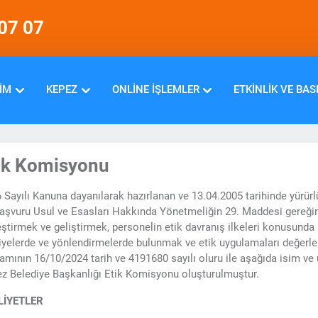
07 07
IM
KEPEZ
ONLINE İŞLEMLER
ETKINLIK VE BAS
ik Komisyonu
 Sayılı Kanuna dayanılarak hazırlanan ve 13.04.2005 tarihinde yürürlü
Başvuru Usul ve Esasları Hakkında Yönetmeliğin 29. Maddesi gereğin
eştirmek ve geliştirmek, personelin etik davranış ilkeleri konusunda ka
iyelerde ve yönlendirmelerde bulunmak ve etik uygulamaları değerl
mının 16/10/2024 tarih ve 4191680 sayılı oluru ile aşağıda isim ve ün
z Belediye Başkanlığı Etik Komisyonu oluşturulmuştur.
LİYETLER