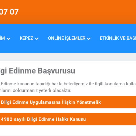
07 07
IM
KEPEZ
ONLINE İŞLEMLER
ETKINLIK VE BAS
lgi Edinme Başvurusu
i Edinme kanunun tanıdığı hakkı belediyemiz ile ilgili konularda kull
larını doldurmanız yeterli olacaktır.
Bilgi Edinme Uygulamasına İlişkin Yönetmelik
4982 sayılı Bilgi Edinme Hakkı Kanunu