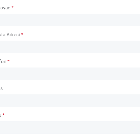
Soyad
*
sta Adresi
*
efon
*
es
u
*