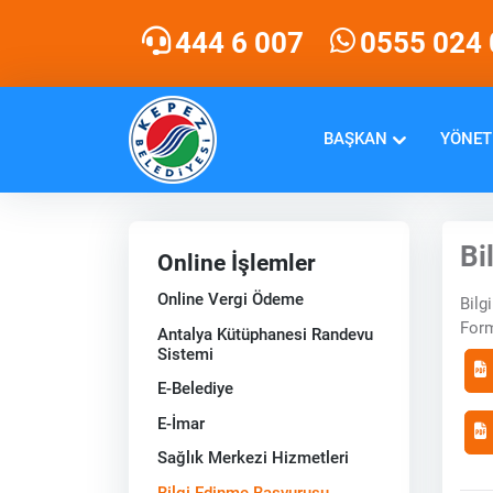
444 6 007
0555 024 
BAŞKAN
YÖNET
Bi
Online İşlemler
Online Vergi Ödeme
Bilg
Form
Antalya Kütüphanesi Randevu
Sistemi
E-Belediye
E-İmar
Sağlık Merkezi Hizmetleri
Bilgi Edinme Başvurusu