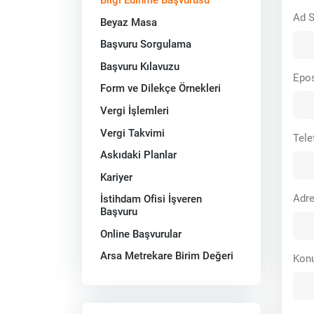
Ad 
Beyaz Masa
Başvuru Sorgulama
Başvuru Kılavuzu
Epo
Form ve Dilekçe Örnekleri
Vergi İşlemleri
Vergi Takvimi
Tel
Askıdaki Planlar
Kariyer
Adr
İstihdam Ofisi İşveren
Başvuru
Online Başvurular
Arsa Metrekare Birim Değeri
Kon