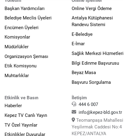
Yönetim
Online İşlemler
Başkan Yardımcıları
Online Vergi Ödeme
Belediye Meclis Üyeleri
Antalya Kütüphanesi
Randevu Sistemi
Encümen Üyeleri
E-Belediye
Komisyonlar
E-İmar
Müdürlükler
Sağlık Merkezi Hizmetleri
Organizasyon Şeması
Bilgi Edinme Başvurusu
Etik Komisyonu
Beyaz Masa
Muhtarlıklar
Başvuru Sorgulama
Etkinlik ve Basın
İletişim
444 6 007
Haberler
info@kepez-bld.gov.tr
Kepez TV Canlı Yayın
Teomanpaşa Mahallesi
TV Özel Yayınlar
Yeşilırmak Caddesi No:4
KEPEZ/ANTALYA
Etkinlikler Duyurular