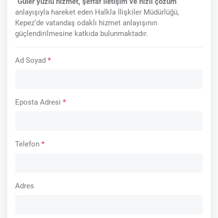
“
Güler yüzlü hizmet, şeffaf iletişim ve hızlı çözüm
”
anlayışıyla hareket eden Halkla İlişkiler Müdürlüğü,
Kepez’de vatandaş odaklı hizmet anlayışının
güçlendirilmesine katkıda bulunmaktadır.
Ad Soyad
*
Eposta Adresi
*
Telefon
*
Adres