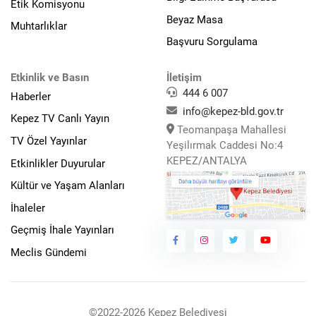
Etik Komisyonu
Beyaz Masa
Muhtarlıklar
Başvuru Sorgulama
Etkinlik ve Basın
İletişim
444 6 007
Haberler
info@kepez-bld.gov.tr
Kepez TV Canlı Yayın
Teomanpaşa Mahallesi
TV Özel Yayınlar
Yeşilırmak Caddesi No:4
KEPEZ/ANTALYA
Etkinlikler Duyurular
Kültür ve Yaşam Alanları
İhaleler
Geçmiş İhale Yayınları
Meclis Gündemi
©2022-2026 Kepez Belediyesi