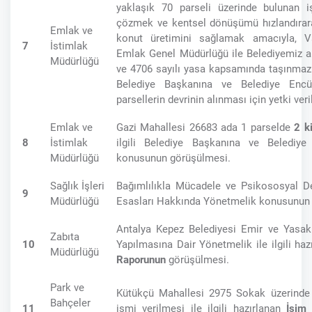
yaklaşık 70 parseli üzerinde bulunan i
çözmek ve kentsel dönüşümü hızlandırara
Emlak ve
konut üretimini sağlamak amacıyla, Va
7
İstimlak
Emlak Genel Müdürlüğü ile Belediyemiz a
Müdürlüğü
ve 4706 sayılı yasa kapsamında taşınmaz t
Belediye Başkanına ve Belediye Enc
parsellerin devrinin alınması için yetki v
Emlak ve
Gazi Mahallesi 26683 ada 1 parselde
2 k
8
İstimlak
ilgili Belediye Başkanına ve Belediye
Müdürlüğü
konusunun görüşülmesi.
Sağlık İşleri
Bağımlılıkla Mücadele ve Psikososyal D
9
Müdürlüğü
Esasları Hakkında Yönetmelik konusunun
Antalya Kepez Belediyesi Emir ve Yasakl
Zabıta
10
Yapılmasına Dair Yönetmelik ile ilgili ha
Müdürlüğü
Raporunun
görüşülmesi.
Park ve
Kütükçü Mahallesi 2975 Sokak üzerind
Bahçeler
11
ismi verilmesi ile ilgili hazırlanan
İsim