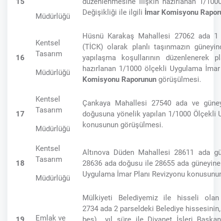
15
düzenlenmesine ilişkin hazırlanan 1/100
Değişikliği ile ilgili
İmar Komisyonu Rapor
Müdürlüğü
Hüsnü Karakaş Mahallesi 27062 ada 1 p
Kentsel
(TİCK) olarak planlı taşınmazın güneyi
Tasarım
16
yapılaşma koşullarının düzenlenerek p
hazırlanan 1/1000 ölçekli Uygulama İmar P
Müdürlüğü
Komisyonu Raporunun
görüşülmesi.
Kentsel
Çankaya Mahallesi 27540 ada ve güney
Tasarım
17
doğusuna yönelik yapılan 1/1000 Ölçekli
konusunun görüşülmesi.
Müdürlüğü
Kentsel
Altınova Düden Mahallesi 28611 ada gün
Tasarım
18
28636 ada doğusu ile 28655 ada güneyine 
Uygulama İmar Planı Revizyonu konusunu
Müdürlüğü
Mülkiyeti Belediyemiz ile hisseli ola
2734 ada 2 parseldeki Belediye hissesinin
Emlak ve
19
beş) yıl süre ile Diyanet İşleri Başkan