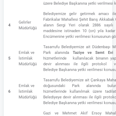
üzere Belediye Başkanına yetki verilmesi
Belediyemize gelir getirmek amacı ile
Fabrikalar Mahallesi Şehit Barış Akkabak
Gelirler
4
alanın Sergi Yeri olarak 2886 sayılı
Müdürlüğü
maddesine istinaden 10 (on) yıla kadar 
Encümenine yetki verilmesi konusunun gö
Tasarrufu Belediyemize ait Düdenbaşı M
Emlak ve
Park alanında
Taziye ve Semt Evi
o
5
İstimlak
hizmetlerinde kullanılacak binanın yap
Müdürlüğü
devir alınması ile ilgili protokol 
Belediye Başkanına yetki verilmesi konus
Tasarrufu Belediyemize ait Çankaya Maha
Emlak ve
doğusundaki Park alanında bulu
6
İstimlak
hizmetlerinde kullanılmak üzere tadilat
Müdürlüğü
Belediyeye devir alınması ile ilgili proto
Belediye Başkanına yetki verilmesi konus
Gazi ve Mehmet Akif Ersoy Mahallel