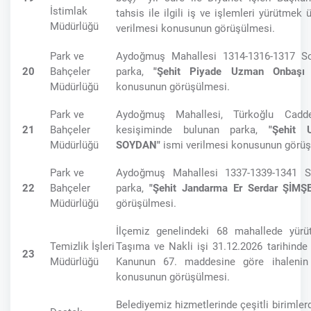
İstimlak
tahsis ile ilgili iş ve işlemleri yürütmek
Müdürlüğü
verilmesi konusunun görüşülmesi.
Park ve
Aydoğmuş Mahallesi 1314-1316-1317 S
20
Bahçeler
parka,
"Şehit Piyade Uzman Onbaşı
Müdürlüğü
konusunun görüşülmesi.
Park ve
Aydoğmuş Mahallesi, Türkoğlu Cadde
21
Bahçeler
kesişiminde bulunan parka,
"Şehit
Müdürlüğü
SOYDAN"
ismi verilmesi konusunun görüş
Park ve
Aydoğmuş Mahallesi 1337-1339-1341 S
22
Bahçeler
parka,
"Şehit Jandarma Er Serdar ŞİMŞ
Müdürlüğü
görüşülmesi.
İlçemiz genelindeki 68 mahallede yür
Temizlik İşleri
Taşıma ve Nakli işi 31.12.2026 tarihinde
23
Müdürlüğü
Kanunun 67. maddesine göre ihalenin
konusunun görüşülmesi.
Belediyemiz hizmetlerinde çeşitli birimlerde