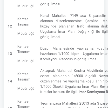
görüşülmesi.
Müdürlüğü
Kanal Mahallesi 7149 ada 8 parselin
Kentsel
alanının düzenlenmesine, Çamlıbel M
Tasarım
12
kuzeyinde planlanan trafo alanına iliş
Uygulama İmar Planı Değişikliği ile ilgi
Müdürlüğü
görüşülmesi.
Kentsel
Duacı Mahallesinde yapılaşma koşullar
Tasarım
13
hazırlanan 1/1000 ölçekli Uygulama İmar P
Komisyonu Raporunun
görüşülmesi.
Müdürlüğü
Aktoprak Mahallesi Kındıra Mevkiinde ye
Kentsel
donatı alanlarının 1/5000 ölçekli Naz
Tasarım
14
düzenlenmesi ve yapılaşma koşullarının be
1/1000 Ölçekli Uygulama İmar Planı Revi
Müdürlüğü
itirazlar konusu ile ilgili
İmar Komisyonu 
Kentsel
Teomanpaşa Mahallesi 25013 ada 3 parsel
Tasarım