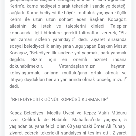
Kerim’e, karne hediyesi olarak tekerlekli sandalye desteği
sağladı. Karne hediyesi ile büyük mutluluk yaşayan küçük
Kerim ile uzun uzun sohbet eden Başkan Kocagöz,
ailesinin de istek ve taleplerini dinledi. Talepler
konusunda ilgili birimlere gerekli talimatları vererek, “Biz
her zaman sizlerin yanındayız” dedi. Ziyaret sırasında
sosyal belediyecilik anlayışına vurgu yapan Başkan Mesut
Kocagöz, “Belediyecilik sadece yol yapmak, park yapmak
değildir. Bizim için en önemli hizmet insana
dokunabilmektir. Vatandaşlarımızın hayatını
kolaylaştırmak, onların mutluluğuna ortak olmak ve
ihtiyaç duydukları her an yanlarında olmak önceliğimizdir”
dedi.
“BELEDİYECİLİK GÖNÜL KÖPRÜSÜ KURMAKTIR”
Kepez Belediyesi Meclis Üyesi ve Kepez Vakfı Müdürü
İzzet Çeliktürk de Habibler Mahallesi’nde yaşayan, 5
yaşından bu yana felçli olan 60 yaşındaki Ömer Ali Tuna’yı
ziyaret ederek tekerlekli sandalyesini teslim etti. Ziyaret