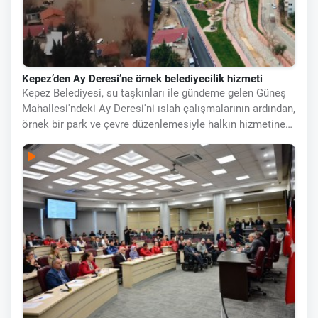
Kepez’den Ay Deresi’ne örnek belediyecilik hizmeti
Kepez Belediyesi, su taşkınları ile gündeme gelen Güneş
Mahallesi'ndeki Ay Deresi'ni ıslah çalışmalarının ardından,
örnek bir park ve çevre düzenlemesiyle halkın hizmetine
sundu.