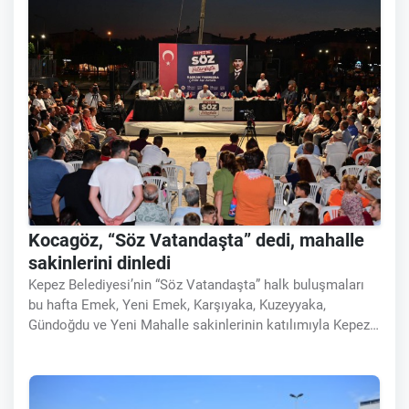
Kocagöz, “Söz Vatandaşta” dedi, mahalle
sakinlerini dinledi
Kepez Belediyesi’nin “Söz Vatandaşta” halk buluşmaları
bu hafta Emek, Yeni Emek, Karşıyaka, Kuzeyyaka,
Gündoğdu ve Yeni Mahalle sakinlerinin katılımıyla Kepez
Kent Meydanı’nda gerçekleştirildi. Vatandaşların talep,
öneri ve eleştirilerini