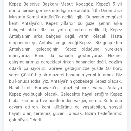
Kepez Belediye Başkanı Mesut Kocagöz, Kepez’i 5 yıl
sonra nerede görmek istediğini de anlattı. “Ulu Önder Gazi
Mustafa Kemal Atatürk’ün dediği gibi; Dünyanın en güzel
kenti Antalya’dır. Kepez yıllardır bu güzel şehrin arka
bahçesi oldu. Biz bu yola çıkarken dedik ki; Kepez
Antalya'nın arka bahçesi değil, vitrini olacak. Hatta
sloganımız şu; Antalya'nın geleceği Kepez… Biz gerçekten
Antalya'nın geleceğinin Kepez olduğuna yürekten
inanıyoruz. Bunu da sahada gösteriyoruz. Hizmet
çalışmalarımızı gerçekleştirirken bahaneler değil, çözüm
odaklı çalışıyoruz. Göreve geldiğimizde yüzde 50 borç
vardı. Çünkü hiç bir mazeret başarının yerini tutamaz. Biz
bu konuda iddialıyız. Antalya’nın gözbebeği Kepez olacak.
Nasıl İzmir Karşıyaka’da otuzbeşbuçuk varsa, Antalya
Kepez yedibuçuk olacak. Gelecekte hayal ettiğim Kepez
hiçbir zaman örf ve adetlerinden vazgeçmemiş. Kültürünü
devam ettiren, kent kültürünü de yaşatabilen, sosyal
hayatı olan, tertemiz, güvenli olacak. Bizim hedeflerimiz
çok büyük ” dedi.