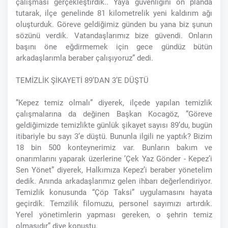
çalışması gerçekleştirdik.. Yaya güvenliğini ön planda
tutarak, ilçe genelinde 81 kilometrelik yeni kaldırım ağı
oluşturduk. Göreve geldiğimiz günden bu yana biz şunun
sözünü verdik. Vatandaşlarımız bize güvendi. Onların
başını öne eğdirmemek için gece gündüz bütün
arkadaşlarımla beraber çalışıyoruz” dedi.
TEMİZLİK ŞİKAYETİ 89’DAN 3’E DÜŞTÜ
”Kepez temiz olmalı” diyerek, ilçede yapılan temizlik
çalışmalarına da değinen Başkan Kocagöz, ”Göreve
geldiğimizde temizlikte günlük şikayet sayısı 89’du, bugün
itibariyle bu sayı 3’e düştü. Bununla ilgili ne yaptık? Bizim
18 bin 500 konteynerimiz var. Bunların bakım ve
onarımlarını yaparak üzerlerine ’Çek Yaz Gönder - Kepez’i
Sen Yönet” diyerek, Halkımıza Kepez’i beraber yönetelim
dedik. Anında arkadaşlarımız gelen ihbarı değerlendiriyor.
Temizlik konusunda “Çöp Taksi” uygulamasını hayata
geçirdik. Temzilik filomuzu, personel sayımızı artırdık.
Yerel yönetimlerin yapması gereken, o şehrin temiz
olmasıdır” diye konuştu.