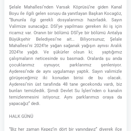
Şelale Mahallesi’nden Varsak Köprüsü’ne giden Kanal
Boyu ile ilgili gelen soruyu da yanıtlayan Başkan Kocagöz,
“Bununla ilgi gerekli dosyalarımızı hazırladık. Sayın
Valimize sunacağız. DSİ’ye yapılması gereken iki iş için
ricamız var. Oranın bir bölümü DSİ’ye bir bölümü Antalya
Büyükşehir Belediyesi’ne ait… Biliyorsunuz; Şelale
Mahallesi’ni 2024’te yağan sağanak yağışın aynısı Aralık
2024’te yağdı. Ve şükürler olsun ki; yaptığımız
çalışmaların neticesinde su basmadı. Oralarda şu anda
çocuklarımız oynuyor, parklarımız şenleniyor.
Ayderesi’nde de aynı uygulamayı yaptık. Sayın valimizle
görüşeceğimiz iki konudan birisi de bu olacak.
Ayderesi’nin üst tarafında 48 tane gecekondu vardı, biz
bunları temizledik. Şimdi Devlet Su İşleri’nden o kanalın
temizlenmesini istiyoruz. Aynı parklarımızı oraya da
yapacağız” dedi.
HALK GÜNÜ
“Biz her zaman Kepez’in dört bir yanındayız” diyerek ilçe