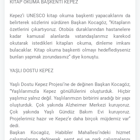
KİTAP OKUMA BAŞKENTİ KEPEZ
Kepez’i UNESCO kitap okuma başkenti yapacaklarını da
belirterek sözlerini sürdüren Başkan Kocagöz, “Kitapların
özetlerini çıkartıyoruz. Otobüs duraklarından hastanelere
kadar kamusal alanlarda vatandaşlarımız karekod
okutarak istedikleri kitapları okuma, dinleme imkanı
bulacaklar. Kitap okuma başkenti olmayı hedeflediyseniz
bunları yapmak zorundasınız” diye konuştu.
YAŞLI DOSTU KEPEZ
Yaşlı Dostu Kepez Projesi’ne de değinen Başkan Kocagöz,
“Yaşlılarımızla Kepez gönüllülerini oluşturduk. Hiçbir
yaşlımız yalnız değil. Yaşlılarımızın birbirini aradığı bir yapı
oluşturduk. Çok yakında Alzheimer Merkezi kuruyoruz.
Çok yakında Yaşlı Gündüz Bakım Evi kuruyoruz.
Projelerimiz hazır ve Kepez’e daha birçok müjdemiz var”
dedi.
Başkan Kocagöz, Habibler Mahallesi’ndeki hizmet
çalışmalarına değinerek, semt evi ve park çalışmalarını