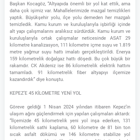
Başkan Kocagöz, “Altyapıda önemli bir yol kat ettik, ama
daha çok işimiz var. Mahallelerimizde mazgal temizlikleri
yaptık. Büyükşehir yolu, ilçe yolu demeden her mazgalı
temizledik. Kamu kurum ve kuruluşlarıyla işbirliği içinde
alt yapı çalışmalarını aralıksız sürdürdük. Kamu kurum ve
kuruluşlarıyla ortak çalışmalar neticesinde ASAT 29
kilometre kanalizasyon, 111 kilometre içme suyu ve 1.819
metre yağmur suyu hattı imalatı gerçekleştirildi. Enerya
159 kilometrelik doğalgaz hattı döşedi. Bu çok büyük bir
rakamdır. CK Akdeniz ise 86 kilometrelik elektrik hattını
tamamladı. 91 kilometrelik fiber altyapıyı ilçemize
kazandırdık” diye konuştu.
KEPEZ’E 45 KİLOMETRE YENİ YOL
Göreve geldiği 1 Nisan 2024 yılından itibaren Kepez’in
ulaşım ağını güçlendirmek için yapılan çalışmaları aktardı:
“İlçemizde 45 kilometrelik yeni yol inşa ederken, 131
kilometrelik sathi kaplama, 60 kilometre de 81 bin ton
sıcak asfalt dökümü ve 146 kilometre stabilize yol