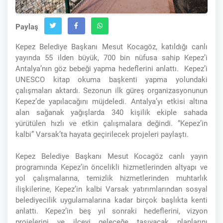
Paylaş
Kepez Belediye Başkanı Mesut Kocagöz, katıldığı canlı
yayında 55 ilden büyük, 700 bin nüfusa sahip Kepez’i
Antalya’nın göz bebeği yapma hedeflerini anlattı. Kepez’i
UNESCO kitap okuma başkenti yapma yolundaki
çalışmaları aktardı. Sezonun ilk güreş organizasyonunun
Kepez’de yapılacağını müjdeledi. Antalya’yı etkisi altına
alan sağanak yağışlarda 340 kişilik ekiple sahada
yürütülen hızlı ve etkin çalışmalara değindi. “Kepez’in
kalbi” Varsak’ta hayata geçirilecek projeleri paylaştı.
Kepez Belediye Başkanı Mesut Kocagöz canlı yayın
programında Kepez’in öncelikli hizmetlerinden altyapı ve
yol çalışmalarına, temizlik hizmetlerinden muhtarlık
ilişkilerine, Kepez’in kalbi Varsak yatırımlarından sosyal
belediyecilik uygulamalarına kadar birçok başlıkta kenti
anlattı. Kepez’in beş yıl sonraki hedeflerini, vizyon
projelerini ve ilçeyi geleceğe taşıyacak planlarını