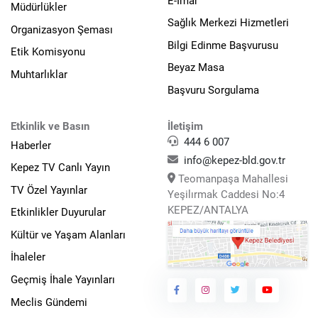
E-İmar
Müdürlükler
Sağlık Merkezi Hizmetleri
Organizasyon Şeması
Bilgi Edinme Başvurusu
Etik Komisyonu
Beyaz Masa
Muhtarlıklar
Başvuru Sorgulama
Etkinlik ve Basın
İletişim
444 6 007
Haberler
info@kepez-bld.gov.tr
Kepez TV Canlı Yayın
Teomanpaşa Mahallesi
TV Özel Yayınlar
Yeşilırmak Caddesi No:4
KEPEZ/ANTALYA
Etkinlikler Duyurular
Kültür ve Yaşam Alanları
İhaleler
Geçmiş İhale Yayınları
Meclis Gündemi