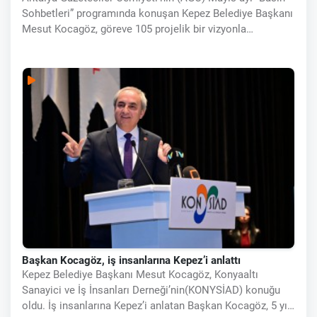
Sohbetleri” programında konuşan Kepez Belediye Başkanı
Mesut Kocagöz, göreve 105 projelik bir vizyonla
başladıklarını belirterek, “Bir yandan belediyenin borçlarını
öderken, diğer yandan
Başkan Kocagöz, iş insanlarına Kepez’i anlattı
Kepez Belediye Başkanı Mesut Kocagöz, Konyaaltı
Sanayici ve İş İnsanları Derneği’nin(KONYSİAD) konuğu
oldu. İş insanlarına Kepez’i anlatan Başkan Kocagöz, 5 yıl