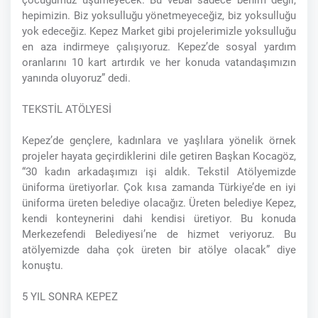
çocuğumuz üşümeyecek. Bu vebal sadece benim değil,
hepimizin. Biz yoksulluğu yönetmeyeceğiz, biz yoksulluğu
yok edeceğiz. Kepez Market gibi projelerimizle yoksulluğu
en aza indirmeye çalışıyoruz. Kepez’de sosyal yardım
oranlarını 10 kart artırdık ve her konuda vatandaşımızın
yanında oluyoruz” dedi.
TEKSTİL ATÖLYESİ
Kepez’de gençlere, kadınlara ve yaşlılara yönelik örnek
projeler hayata geçirdiklerini dile getiren Başkan Kocagöz,
“30 kadın arkadaşımızı işi aldık. Tekstil Atölyemizde
üniforma üretiyorlar. Çok kısa zamanda Türkiye’de en iyi
üniforma üreten belediye olacağız. Üreten belediye Kepez,
kendi konteynerini dahi kendisi üretiyor. Bu konuda
Merkezefendi Belediyesi’ne de hizmet veriyoruz. Bu
atölyemizde daha çok üreten bir atölye olacak” diye
konuştu.
5 YIL SONRA KEPEZ