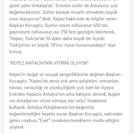
güzel şehri Antalya’dır.’ Eminim sizler de Antalya’yı çok
beğeneceksiniz. Sizleri burada misafir etmekten büyük
onur duyuyoruz” dedi. Kepez hakkında da bilgiler veren
Başkan Kocagöz, ilçenin resmi nüfusunun 650 bin,
gayriresmi nüfusunun ise 750 bini geçtiğini belirterek,
“Kepez, Türkiye’de 55 ilden daha büyük bir ilçedir.
Türkiye’nin en büyük 18’inci ilçesi konumundayız” diye
konuş
‘’KEPEZ ANTALYA’NIN VİTRİNİ OLUYOR”
Kepez’in doğal ve sosyal zenginliklerine değinen Başkan
Kocagöz, “Kepez’de deniz yok ama şelaleleri, ormanları,
havası, seracılığı ve çiçekçiliğiyle çok özel bir ilçeyiz.
Eskiden Kepez’e Antalya’nın arka bahçesi denirdi, bugün
ise Antalya’nın vitrini olmaya yüz tuttu” ifadelerini
kullandı. Antalya Kütüphanesi’nin beğenilip
beğenilmediğini heyete soran Başkan Kocagöz, salondan
gelen coşkulu “Evet” cevabının kendilerini mutlu ettiğini
söyledi.