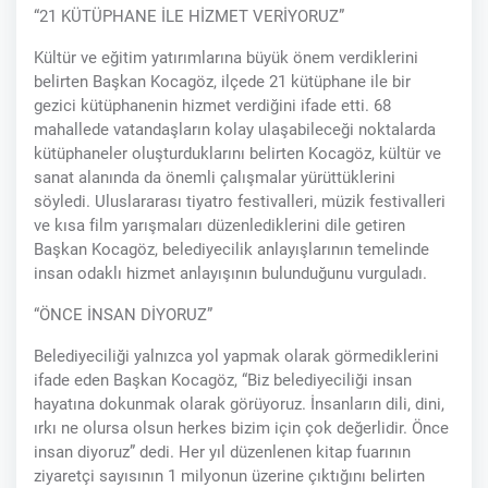
“21 KÜTÜPHANE İLE HİZMET VERİYORUZ”
Kültür ve eğitim yatırımlarına büyük önem verdiklerini
belirten Başkan Kocagöz, ilçede 21 kütüphane ile bir
gezici kütüphanenin hizmet verdiğini ifade etti. 68
mahallede vatandaşların kolay ulaşabileceği noktalarda
kütüphaneler oluşturduklarını belirten Kocagöz, kültür ve
sanat alanında da önemli çalışmalar yürüttüklerini
söyledi. Uluslararası tiyatro festivalleri, müzik festivalleri
ve kısa film yarışmaları düzenlediklerini dile getiren
Başkan Kocagöz, belediyecilik anlayışlarının temelinde
insan odaklı hizmet anlayışının bulunduğunu vurguladı.
“ÖNCE İNSAN DİYORUZ”
Belediyeciliği yalnızca yol yapmak olarak görmediklerini
ifade eden Başkan Kocagöz, “Biz belediyeciliği insan
hayatına dokunmak olarak görüyoruz. İnsanların dili, dini,
ırkı ne olursa olsun herkes bizim için çok değerlidir. Önce
insan diyoruz” dedi. Her yıl düzenlenen kitap fuarının
ziyaretçi sayısının 1 milyonun üzerine çıktığını belirten