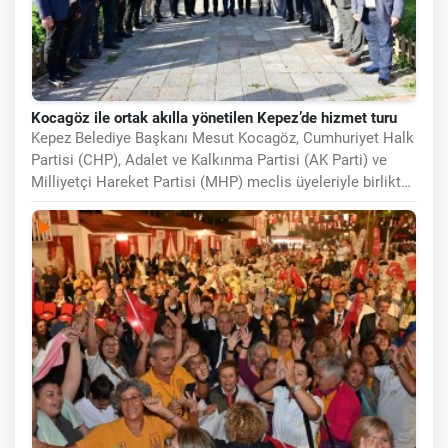
Kocagöz ile ortak akılla yönetilen Kepez’de hizmet turu
Kepez Belediye Başkanı Mesut Kocagöz, Cumhuriyet Halk
Partisi (CHP), Adalet ve Kalkınma Partisi (AK Parti) ve
Milliyetçi Hareket Partisi (MHP) meclis üyeleriyle birlikte
ilçede tamamlanan ve