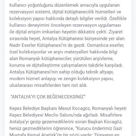
kullanıcı yoğunluğunu düzenlemek amacıyla uygulanan
rezervasyon sistemi, dijital kütüphanecilik hizmetleri ve
koleksiyon yapısı hakkında detaylı bilgiler verildi. Özellikle
kullanıcı deneyimini önceleyen rezervasyon uygulaması
ile dijital erişim imkanları heyetin dikkatini çekti. Ziyaret
sırasında heyet, Antalya Kütüphanesi bünyesinde yer alan
Nadir Eserler Kütüphanesi’ni de gezdi. Osmanlıca eserler,
özel koleksiyonlar ve arşiv materyalleri hakkında bilgi
alan Romanyalı kütüphaneciler, yürütülen arşivleme,
koruma ve dijitalleştirme çalışmalarını takdirle karşıladı.
Antalya Kütüphanesi’nin sahip olduğu teknik altyapı,
modern hizmet anlayışı ve zengin koleksiyon yapısı,
uluslararası misafirlerden tam not aldı.
“ANTALYA’YI ÇOK BEĞENECEKSİNİZ”
Kepez Belediye Başkanı Mesut Kocagöz, Romanyalı heyeti
Kepez Belediyesi Meclis Salonu’nda ağırladı. Misafirlere
Antalya’yı gezip gezemediklerini soran Başkan Kocagöz,
henüz gezmediklerini öğrenince, “Kurucu önderimiz Gazi
Mustafa Kemal Atatürk’ün bir sözü vardır; ‘Dünyanın en