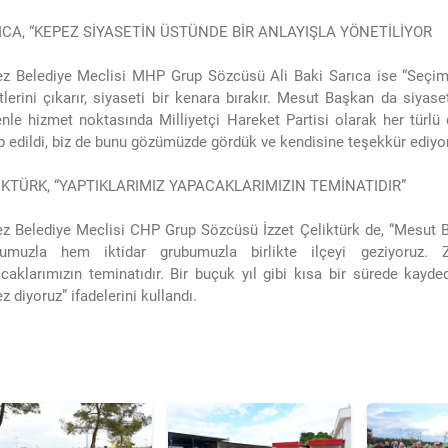
ICA, “KEPEZ SİYASETİN ÜSTÜNDE BİR ANLAYIŞLA YÖNETİLİYOR
z Belediye Meclisi MHP Grup Sözcüsü Ali Baki Sarıca ise “Seçiml
tlerini çıkarır, siyaseti bir kenara bırakır. Mesut Başkan da siyase
nle hizmet noktasında Milliyetçi Hareket Partisi olarak her türlü
ip edildi, biz de bunu gözümüzde gördük ve kendisine teşekkür ediyor,
İKTÜRK, “YAPTIKLARIMIZ YAPACAKLARIMIZIN TEMİNATIDIR”
z Belediye Meclisi CHP Grup Sözcüsü İzzet Çeliktürk de, “Mesut
bumuzla hem iktidar grubumuzla birlikte ilçeyi geziyoruz. Za
caklarımızın teminatıdır. Bir buçuk yıl gibi kısa bir sürede kayd
z diyoruz” ifadelerini kullandı.