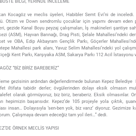
BÜSTE BİLGİ, YERİNDE İNCELEME
an Kocagöz ve meclis üyeleri, Habibler Semt Evi’ni de inceledi. 
ü. Otizm ve Down sendromlu çocuklar için yapımı devam eden p
eri, gezide Kanal Boyu peyzaj çalışmaları, İş makineleri şantiye sa
ezi (ASM), Hayvan Barınağı, Drag Pisti, Şelale Mahallesi’ndeki de
et ve OBA, Edip Akbayram Gençlik Parkı, Göçerler Mahallesi’nde
tepe Mahallesi park alanı, Yavuz Selim Mahallesi’ndeki yol çalışma
Çiçeği Kent Parkı, Karşıyaka ASM, Sakarya Parkı 112 Acil İstasyonu 
AGÖZ “BİZ BİRİZ BAREBERİZ”
leme gezisinin ardından değerlendirmede bulunan Kepez Belediy
fet iltifata tabidir derler; övgülerinden dolayı eksik olmasın m
lefet olarak görmüyoruz, biz biriz, beraberiz. Eksik olmasınlar. On
rı hepimizin başarısıdır. Kepez’de 105 projeyle yola çıktık, şu
ası insan… Dolayısıyla ‘sen-ben yok, biz varız’ diyoruz. Gezimize k
orum. Çalışmaya devam edeceğiz tam yol ileri…” dedi.
EZ’DE ÖRNEK MECLİS YAPISI