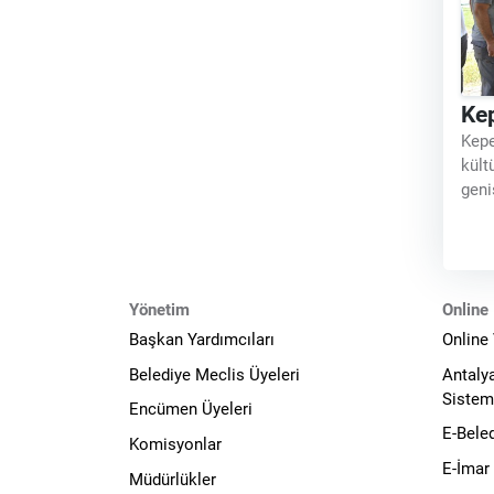
Kep
Kepe
kült
geni
ilçe
önce
saye
Yönetim
Online 
Başkan Yardımcıları
Online
Belediye Meclis Üyeleri
Antaly
Sistem
Encümen Üyeleri
E-Bele
Komisyonlar
E-İmar
Müdürlükler