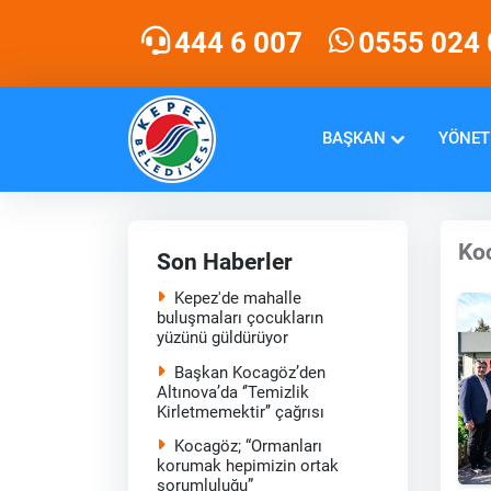
444 6 007
0555 024 
BAŞKAN
YÖNET
Koc
Son Haberler
Kepez'de mahalle
buluşmaları çocukların
yüzünü güldürüyor
Başkan Kocagöz’den
Altınova’da ‘’Temizlik
Kirletmemektir’’ çağrısı
Kocagöz; “Ormanları
korumak hepimizin ortak
sorumluluğu”