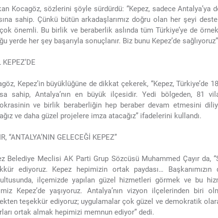
an Kocagöz, sözlerini şöyle sürdürdü: “Kepez, sadece Antalya’ya de
sına sahip. Çünkü bütün arkadaşlarımız doğru olan her şeyi destek
 çok önemli. Bu birlik ve beraberlik aslında tüm Türkiye’ye de örnek
ğu yerde her şey başarıyla sonuçlanır. Biz bunu Kepez’de sağlıyoruz
L KEPEZ’DE
göz, Kepez’in büyüklüğüne de dikkat çekerek, “Kepez, Türkiye’de 18 
sa sahip, Antalya’nın en büyük ilçesidir. Yedi bölgeden, 81 vil
krasinin ve birlik beraberliğin hep beraber devam etmesini dil
ağız ve daha güzel projelere imza atacağız” ifadelerini kullandı.
IR, “ANTALYA’NIN GELECEĞİ KEPEZ”
z Belediye Meclisi AK Parti Grup Sözcüsü Muhammed Çayır da, “Say
kkür ediyoruz. Kepez hepimizin ortak paydası… Başkanımızın d
ultusunda, ilçemizde yapılan güzel hizmetleri görmek ve bu hiz
miz Kepez’de yaşıyoruz. Antalya’nın vizyon ilçelerinden biri o
ekten teşekkür ediyoruz; uygulamalar çok güzel ve demokratik olara
rları ortak almak hepimizi memnun ediyor” dedi.