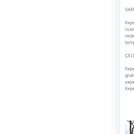
SAR
Kepe
roze
nede
tert
ÇEL
Kepe
gru
yapa
Kepe