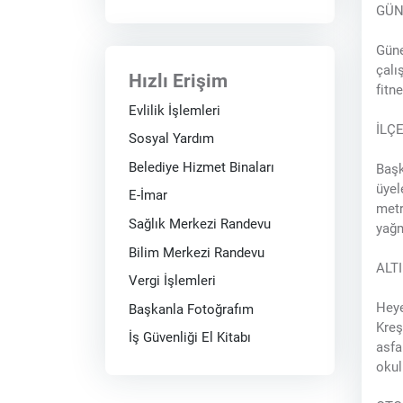
GÜN
Güne
çalı
Hızlı Erişim
fitn
Evlilik İşlemleri
İLÇ
Sosyal Yardım
Belediye Hizmet Binaları
Başk
üyel
E-İmar
metr
Sağlık Merkezi Randevu
yağm
Bilim Merkezi Randevu
ALT
Vergi İşlemleri
Heye
Başkanla Fotoğrafım
Kreş
İş Güvenliği El Kitabı
asfa
okul