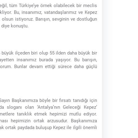
ğil, tüm Türkiye’ye örnek olabilecek bir meclis
liyor. Bu, insanımız, vatandaşlarımız ve Kepez
 olsun istiyoruz. Barışın, sevginin ve dostluğun
” diye konuştu.
büyük ilçeden biri olup 55 ilden daha büyük bir
ayetten insanımız burada yaşıyor. Bu barışın,
iyorum. Bunlar devam ettiği sürece daha güçlü
ın Başkanımıza böyle bir fırsatı tanıdığı için
a sloganı olan ‘Antalya’nın Geleceği Kepez’
metlere tanıklık etmek hepimizi mutlu ediyor.
lması hepimizin ortak arzusudur. Başkanımıza
k ortak paydada buluşup Kepez ile ilgili önemli