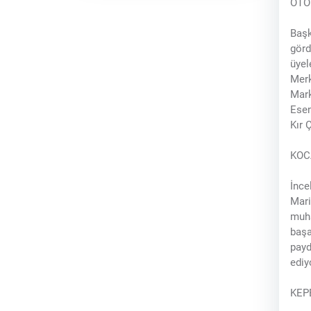
OTO
Başk
görd
üyel
Merk
Mark
Esen
Kır 
KOC
İnce
Mari
muha
başa
payd
ediy
KEP