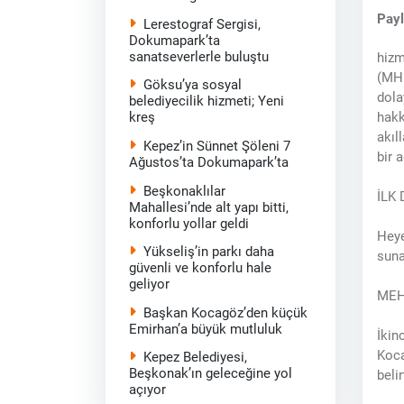
Pay
Lerestograf Sergisi,
Dokumapark’ta
sanatseverlerle buluştu
hizm
(MHP
Göksu’ya sosyal
dola
belediyecilik hizmeti; Yeni
hakk
kreş
akıl
Kepez’in Sünnet Şöleni 7
bir 
Ağustos’ta Dokumapark’ta
Beşkonaklılar
İLK
Mahallesi’nde alt yapı bitti,
konforlu yollar geldi
Heye
Yükseliş’in parkı daha
suna
güvenli ve konforlu hale
geliyor
MEH
Başkan Kocagöz’den küçük
Emirhan’a büyük mutluluk
İkin
Koca
Kepez Belediyesi,
Beşkonak’ın geleceğine yol
beli
açıyor