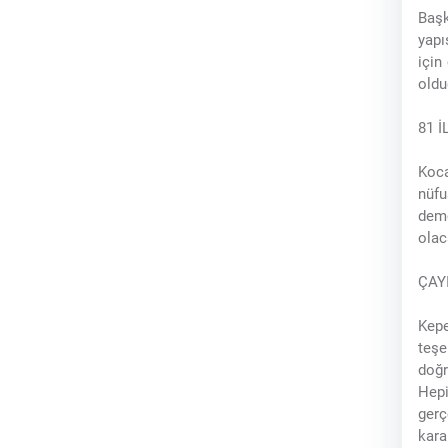
Başk
yapı
için
oldu
81 İ
Koca
nüfu
demo
olac
ÇAY
Kepe
teşe
doğr
Hepi
gerç
kara