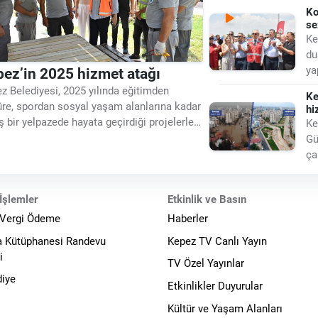
an
Ko
se
Ke
du
ya
ez’in 2025 hizmet atağı
Bü
z Belediyesi, 2025 yılında eğitimden
Ke
üre, spordan sosyal yaşam alanlarına kadar
hi
ş bir yelpazede hayata geçirdiği projelerle
Ke
nin yaşam kalitesini yükseltti. İlçenin
Gü
likli ihtiyaçlarına odaklanan yatırımlar
ça
sinde Kepez, daha
dü
İşlemler
Etkinlik ve Basın
 Vergi Ödeme
Haberler
a Kütüphanesi Randevu
Kepez TV Canlı Yayın
i
TV Özel Yayınlar
diye
Etkinlikler Duyurular
Kültür ve Yaşam Alanları