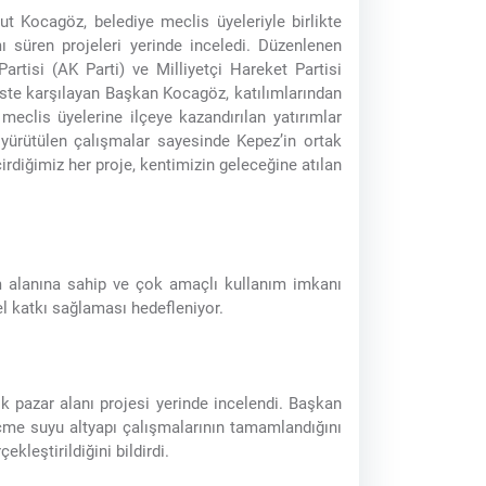
 Kocagöz, belediye meclis üyeleriyle birlikte
 süren projeleri yerinde inceledi. Düzenlenen
rtisi (AK Parti) ve Milliyetçi Hareket Partisi
üste karşılayan Başkan Kocagöz, katılımlarından
meclis üyelerine ilçeye kazandırılan yatırımlar
a yürütülen çalışmalar sayesinde Kepez’in ortak
irdiğimiz her proje, kentimizin geleceğine atılan
 alanına sahip ve çok amaçlı kullanım imkanı
el katkı sağlaması hedefleniyor.
k pazar alanı projesi yerinde incelendi. Başkan
içme suyu altyapı çalışmalarının tamamlandığını
kleştirildiğini bildirdi.