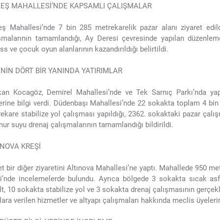
EŞ MAHALLESİ’NDE KAPSAMLI ÇALIŞMALAR
ş Mahallesi’nde 7 bin 285 metrekarelik pazar alanı ziyaret edild
şmalarının tamamlandığı, Ay Deresi çevresinde yapılan düzenlemel
ess ve çocuk oyun alanlarının kazandırıldığı belirtildi.
ENİN DÖRT BİR YANINDA YATIRIMLAR
an Kocagöz, Demirel Mahallesi’nde ve Tek Sarnıç Parkı’nda yap
erine bilgi verdi. Düdenbaşı Mahallesi’nde 22 sokakta toplam 4 bin
ekare stabilize yol çalışması yapıldığı, 2362. sokaktaki pazar çal
ur suyu drenaj çalışmalarının tamamlandığı bildirildi.
INOVA KREŞİ
t bir diğer ziyaretini Altınova Mahallesi’ne yaptı. Mahallede 950 met
i’nde incelemelerde bulundu. Ayrıca bölgede 3 sokakta sıcak asfa
lt, 10 sokakta stabilize yol ve 3 sokakta drenaj çalışmasının gerçekl
lara verilen hizmetler ve altyapı çalışmaları hakkında meclis üyeleri