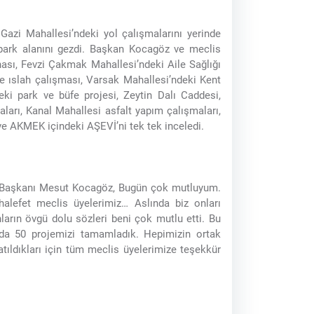
Gazi Mahallesi’ndeki yol çalışmalarını yerinde
ark alanını gezdi. Başkan Kocagöz ve meclis
hası, Fevzi Çakmak Mahallesi’ndeki Aile Sağlığı
re ıslah çalışması, Varsak Mahallesi’ndeki Kent
ki park ve büfe projesi, Zeytin Dalı Caddesi,
ları, Kanal Mahallesi asfalt yapım çalışmaları,
ve AKMEK içindeki AŞEVİ’ni tek tek inceledi.
e Başkanı Mesut Kocagöz, Bugün çok mutluyum.
uhalefet meclis üyelerimiz… Aslında biz onları
ların övgü dolu sözleri beni çok mutlu etti. Bu
anda 50 projemizi tamamladık. Hepimizin ortak
atıldıkları için tüm meclis üyelerimize teşekkür