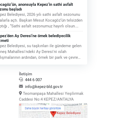
lattı. Kepez’i UNESCO
cagöz’ün, anonsuyla Kepez’in sathi asfalt
zonu başladı
pez Belediyesi, 2026 yılı sathi asfalt sezonunu
alarla açtı. Başkan Mesut Kocagöz’ün telsizden
ptığı , “Sathi asfalt sezonumuz hayırlı olsun.
tün arkadaşlarıma selamlar.
pez’den Ay Deresi’ne örnek belediyecilik
zmeti
pez Belediyesi, su taşkınları ile gündeme gelen
neş Mahallesi'ndeki Ay Deresi'ni ıslah
lışmalarının ardından, örnek bir park ve çevre
zenlemesiyle halkın hizmetine sundu.
İletişim
444 6 007
info@kepez-bld.gov.tr
Teomanpaşa Mahallesi Yeşilırmak
Caddesi No:4 KEPEZ/ANTALYA