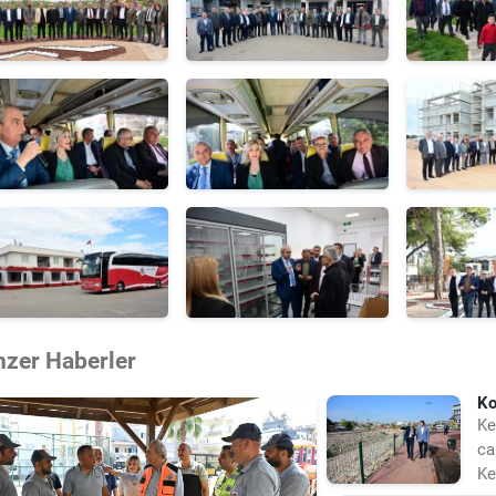
nzer Haberler
Ko
Ke
ca
Ke