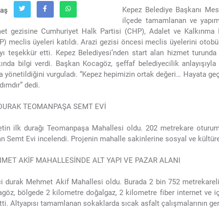
Kepez Belediye Başkanı Mesut
laş
ilçede tamamlanan ve yapımı
et gezisine Cumhuriyet Halk Partisi (CHP), Adalet ve Kalkınma Pa
) meclis üyeleri katıldı. Arazi gezisi öncesi meclis üyelerini otob
yı teşekkür etti. Kepez Belediyesi’nden start alan hizmet turunda 
ında bilgi verdi. Başkan Kocagöz, şeffaf belediyecilik anlayışıyl
la yönetildiğini vurguladı. “Kepez hepimizin ortak değeri… Hayata geç
adımdır” dedi.
 DURAK TEOMANPAŞA SEMT EVİ
tin ilk durağı Teomanpaşa Mahallesi oldu. 202 metrekare oturum
n Semt Evi incelendi. Projenin mahalle sakinlerine sosyal ve kültür
MET AKİF MAHALLESİNDE ALT YAPI VE PAZAR ALANI
ci durak Mehmet Akif Mahallesi oldu. Burada 2 bin 752 metrekareli
göz, bölgede 2 kilometre doğalgaz, 2 kilometre fiber internet ve 
rtti. Altyapısı tamamlanan sokaklarda sıcak asfalt çalışmalarının gerçe