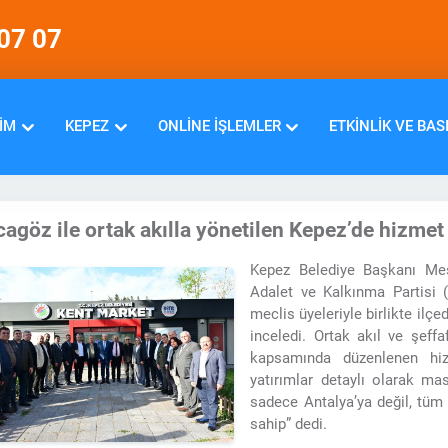
07 07
IM
KEPEZ
ONLINE İŞLEMLER
ETKINLIK VE BAS
agöz ile ortak akılla yönetilen Kepez’de hizmet
Kepez Belediye Başkanı Mes
Adalet ve Kalkınma Partisi (
meclis üyeleriyle birlikte ilç
inceledi. Ortak akıl ve şeffa
kapsamında düzenlenen hiz
yatırımlar detaylı olarak ma
sadece Antalya’ya değil, tüm 
sahip” dedi.