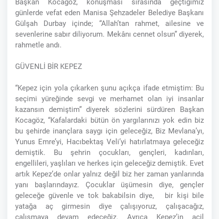
Başkan Kocagöz, konuşması sırasında geçtiğimiz
günlerde vefat eden Manisa Şehzadeler Belediye Başkanı
Gülşah Durbay içinde; “Allah’tan rahmet, ailesine ve
sevenlerine sabır diliyorum. Mekânı cennet olsun” diyerek,
rahmetle andı.
GÜVENLİ BİR KEPEZ
“Kepez için yola çıkarken şunu açıkça ifade etmiştim: Bu
seçimi yüreğinde sevgi ve merhamet olan iyi insanlar
kazansın demiştim” diyerek sözlerini sürdüren Başkan
Kocagöz, “Kafalardaki bütün ön yargılarınızı yok edin biz
bu şehirde inançlara saygı için geleceğiz, Biz Mevlana’yı,
Yunus Emre’yi, Hacıbektaş Veli’yi hatırlatmaya geleceğiz
demiştik. Bu şehrin çocukları, gençleri, kadınları,
engellileri, yaşlıları ve herkes için geleceğiz demiştik. Evet
artık Kepez’de onlar yalnız değil biz her zaman yanlarında
yanı başlarındayız. Çocuklar üşümesin diye, gençler
geleceğe güvenle ve tok bakabilsin diye, bir kişi bile
yatağa aç girmesin diye çalışıyoruz, çalışacağız,
çalışmaya devam edeceğiz. Ayrıca Kepez’in acil