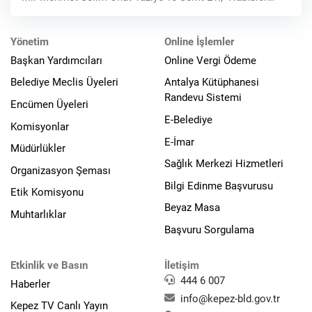
Mahallesi’nde 19 Aralık
Yönetim
Online İşlemler
Başkan Yardımcıları
Online Vergi Ödeme
Belediye Meclis Üyeleri
Antalya Kütüphanesi
Randevu Sistemi
Encümen Üyeleri
E-Belediye
Komisyonlar
E-İmar
Müdürlükler
Sağlık Merkezi Hizmetleri
Organizasyon Şeması
Bilgi Edinme Başvurusu
Etik Komisyonu
Beyaz Masa
Muhtarlıklar
Başvuru Sorgulama
Etkinlik ve Basın
İletişim
444 6 007
Haberler
info@kepez-bld.gov.tr
Kepez TV Canlı Yayın