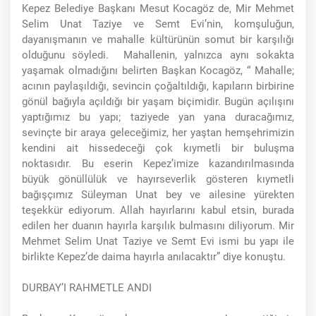
Kepez Belediye Başkanı Mesut Kocagöz de, Mir Mehmet
Selim Unat Taziye ve Semt Evi’nin, komşuluğun,
dayanışmanın ve mahalle kültürünün somut bir karşılığı
olduğunu söyledi. Mahallenin, yalnızca aynı sokakta
yaşamak olmadığını belirten Başkan Kocagöz, “ Mahalle;
acının paylaşıldığı, sevincin çoğaltıldığı, kapıların birbirine
gönül bağıyla açıldığı bir yaşam biçimidir. Bugün açılışını
yaptığımız bu yapı; taziyede yan yana duracağımız,
sevinçte bir araya geleceğimiz, her yaştan hemşehrimizin
kendini ait hissedeceği çok kıymetli bir buluşma
noktasıdır. Bu eserin Kepez’imize kazandırılmasında
büyük gönüllülük ve hayırseverlik gösteren kıymetli
bağışçımız Süleyman Unat bey ve ailesine yürekten
teşekkür ediyorum. Allah hayırlarını kabul etsin, burada
edilen her duanın hayırla karşılık bulmasını diliyorum. Mir
Mehmet Selim Unat Taziye ve Semt Evi ismi bu yapı ile
birlikte Kepez’de daima hayırla anılacaktır” diye konuştu.
DURBAY’I RAHMETLE ANDI