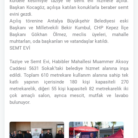
kurdele kesimiyle taziye ve semt evi hizmete açıldı.
Başkan Kocagöz, açılışa katılan konuklarla beraber semt
evini gezdi.
Açılış törenine Antalya Büyükşehir Belediyesi eski
Başkanı ve Milletvekili Bekir Kumbul, CHP Kepez İlçe
Başkanı Gökhan Ölmez, meclis üyeleri, mahalle
muhtarları, oda başkanları ve vatandaşlar katıldı.
SEMT EVİ
Taziye ve Semt Evi, Habibler Mahallesi Muammer Aksoy
Caddesi 5631 Sokak’taki belediye hizmet alanına inşa
edildi. Toplam 610 metrekare kullanım alanına sahip tek
katlı yapının içerisinde 180 kişi kapasiteli 270
metrekarelik, diğeri 55 kişi kapasiteli 82 metrekarelik iki
çok amaçlı salon, ayrıca mescit, mutfak ve lavabo
bulunuyor.