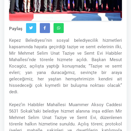
Paylaş
Kepez Belediyesi’nin sosyal belediyecilik hizmetleri
kapsamında hayata geçirdiği taziye ve semt evlerinin ilki,
Mir Mehmet Selim Unat Taziye ve Semt Evi Habibler
Mahallesi’nde törenle hizmete açıldı. Başkan Mesut
Kocagöz, açılışta yaptığı konuşmada; “Taziye ve semt
evleri; yan yana duracağımız, sevinçte bir araya
geleceğimiz, her yaştan hemşehrimizin kendini ait
hissedeceği çok kıymetli bir buluşma noktası olacak”
dedi.
Kepez’in Habibler Mahallesi Muammer Aksoy Caddesi
5631 Sokak’taki belediye hizmet alanına inşa edilen Mir
Mehmet Selim Unat Taziye ve Semt Evi, düzenlenen
törenle halkın hizmetine sunuldu. Açılış töreni; protokol
üyeleri, mahalle sakinleri ve davetlilerin katılımıyla