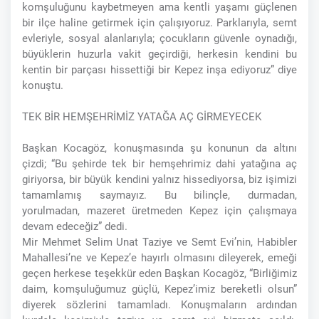
komşuluğunu kaybetmeyen ama kentli yaşamı güçlenen
bir ilçe haline getirmek için çalışıyoruz. Parklarıyla, semt
evleriyle, sosyal alanlarıyla; çocukların güvenle oynadığı,
büyüklerin huzurla vakit geçirdiği, herkesin kendini bu
kentin bir parçası hissettiği bir Kepez inşa ediyoruz” diye
konuştu.
TEK BİR HEMŞEHRİMİZ YATAĞA AÇ GİRMEYECEK
Başkan Kocagöz, konuşmasında şu konunun da altını
çizdi; “Bu şehirde tek bir hemşehrimiz dahi yatağına aç
giriyorsa, bir büyük kendini yalnız hissediyorsa, biz işimizi
tamamlamış saymayız. Bu bilinçle, durmadan,
yorulmadan, mazeret üretmeden Kepez için çalışmaya
devam edeceğiz” dedi.
Mir Mehmet Selim Unat Taziye ve Semt Evi’nin, Habibler
Mahallesi’ne ve Kepez’e hayırlı olmasını dileyerek, emeği
geçen herkese teşekkür eden Başkan Kocagöz, “Birliğimiz
daim, komşuluğumuz güçlü, Kepez’imiz bereketli olsun”
diyerek sözlerini tamamladı. Konuşmaların ardından