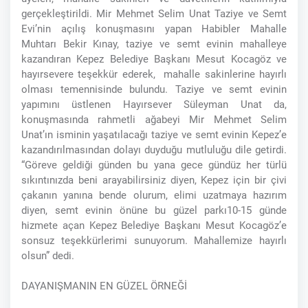
gerçekleştirildi. Mir Mehmet Selim Unat Taziye ve Semt
Evi’nin açılış konuşmasını yapan Habibler Mahalle
Muhtarı Bekir Kınay, taziye ve semt evinin mahalleye
kazandıran Kepez Belediye Başkanı Mesut Kocagöz ve
hayırsevere teşekkür ederek, mahalle sakinlerine hayırlı
olması temennisinde bulundu. Taziye ve semt evinin
yapımını üstlenen Hayırsever Süleyman Unat da,
konuşmasında rahmetli ağabeyi Mir Mehmet Selim
Unat’ın isminin yaşatılacağı taziye ve semt evinin Kepez’e
kazandırılmasından dolayı duyduğu mutluluğu dile getirdi.
“Göreve geldiği günden bu yana gece gündüz her türlü
sıkıntınızda beni arayabilirsiniz diyen, Kepez için bir çivi
çakanın yanına bende olurum, elimi uzatmaya hazırım
diyen, semt evinin önüne bu güzel parkı10-15 günde
hizmete açan Kepez Belediye Başkanı Mesut Kocagöz’e
sonsuz teşekkürlerimi sunuyorum. Mahallemize hayırlı
olsun” dedi.
DAYANIŞMANIN EN GÜZEL ÖRNEĞİ