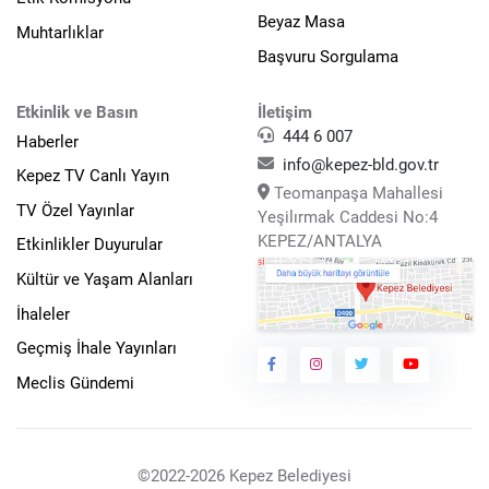
Beyaz Masa
Muhtarlıklar
Başvuru Sorgulama
Etkinlik ve Basın
İletişim
444 6 007
Haberler
info@kepez-bld.gov.tr
Kepez TV Canlı Yayın
Teomanpaşa Mahallesi
TV Özel Yayınlar
Yeşilırmak Caddesi No:4
KEPEZ/ANTALYA
Etkinlikler Duyurular
Kültür ve Yaşam Alanları
İhaleler
Geçmiş İhale Yayınları
Meclis Gündemi
©2022-2026 Kepez Belediyesi