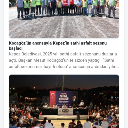
Kocagöz’ün anonsuyla Kepez’in sathi asfalt sezonu
başladı
Kepez Belediyesi, 2025 yılı sathi asfalt sezonunu dualarla
açtı. Başkan Mesut Kocagöz’ün telsizden yaptığı “Sathi
asfalt sezonumuz hayırlı olsun” anonsunun ardından yılın
ilk