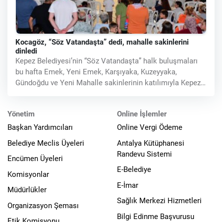
Kocagöz, “Söz Vatandaşta” dedi, mahalle sakinlerini
dinledi
Kepez Belediyesi’nin “Söz Vatandaşta” halk buluşmaları
bu hafta Emek, Yeni Emek, Karşıyaka, Kuzeyyaka,
Gündoğdu ve Yeni Mahalle sakinlerinin katılımıyla Kepez
Kent Meydanı’nda
Yönetim
Online İşlemler
Başkan Yardımcıları
Online Vergi Ödeme
Belediye Meclis Üyeleri
Antalya Kütüphanesi
Randevu Sistemi
Encümen Üyeleri
E-Belediye
Komisyonlar
E-İmar
Müdürlükler
Sağlık Merkezi Hizmetleri
Organizasyon Şeması
Bilgi Edinme Başvurusu
Etik Komisyonu