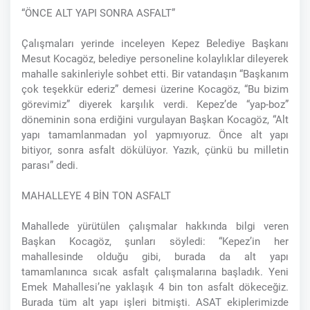
“ÖNCE ALT YAPI SONRA ASFALT”
Çalışmaları yerinde inceleyen Kepez Belediye Başkanı
Mesut Kocagöz, belediye personeline kolaylıklar dileyerek
mahalle sakinleriyle sohbet etti. Bir vatandaşın “Başkanım
çok teşekkür ederiz” demesi üzerine Kocagöz, “Bu bizim
görevimiz” diyerek karşılık verdi. Kepez’de “yap-boz”
döneminin sona erdiğini vurgulayan Başkan Kocagöz, “Alt
yapı tamamlanmadan yol yapmıyoruz. Önce alt yapı
bitiyor, sonra asfalt dökülüyor. Yazık, çünkü bu milletin
parası” dedi.
MAHALLEYE 4 BİN TON ASFALT
Mahallede yürütülen çalışmalar hakkında bilgi veren
Başkan Kocagöz, şunları söyledi: “Kepez’in her
mahallesinde olduğu gibi, burada da alt yapı
tamamlanınca sıcak asfalt çalışmalarına başladık. Yeni
Emek Mahallesi’ne yaklaşık 4 bin ton asfalt dökeceğiz.
Burada tüm alt yapı işleri bitmişti. ASAT ekiplerimizde