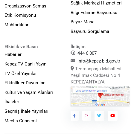
Sağlık Merkezi Hizmetleri
Organizasyon Şeması
Bilgi Edinme Başvurusu
Etik Komisyonu
Beyaz Masa
Muhtarlıklar
Başvuru Sorgulama
Etkinlik ve Basın
İletişim
444 6 007
Haberler
info@kepez-bld.gov.tr
Kepez TV Canlı Yayın
Teomanpaşa Mahallesi
TV Özel Yayınlar
Yeşilırmak Caddesi No:4
KEPEZ/ANTALYA
Etkinlikler Duyurular
Kültür ve Yaşam Alanları
İhaleler
Geçmiş İhale Yayınları
Meclis Gündemi