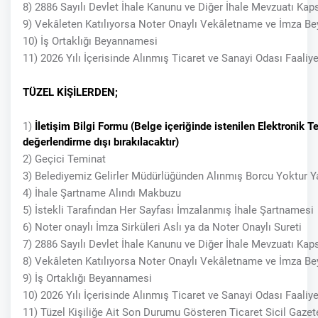
8) 2886 Sayılı Devlet İhale Kanunu ve Diğer İhale Mevzuatı Ka
9) Vekâleten Katılıyorsa Noter Onaylı Vekâletname ve İmza B
10) İş Ortaklığı Beyannamesi
11) 2026 Yılı İçerisinde Alınmış Ticaret ve Sanayi Odası Faali
TÜZEL KİŞİLERDEN;
1)
İletişim Bilgi Formu (Belge içeriğinde istenilen Elektronik 
değerlendirme dışı bırakılacaktır)
2) Geçici Teminat
3) Belediyemiz Gelirler Müdürlüğünden Alınmış Borcu Yoktur Y
4) İhale Şartname Alındı Makbuzu
5) İstekli Tarafından Her Sayfası İmzalanmış İhale Şartnamesi
6) Noter onaylı İmza Sirküleri Aslı ya da Noter Onaylı Sureti
7) 2886 Sayılı Devlet İhale Kanunu ve Diğer İhale Mevzuatı Ka
8) Vekâleten Katılıyorsa Noter Onaylı Vekâletname ve İmza B
9) İş Ortaklığı Beyannamesi
10) 2026 Yılı İçerisinde Alınmış Ticaret ve Sanayi Odası Faaliy
11) Tüzel Kişiliğe Ait Son Durumu Gösteren Ticaret Sicil Gazet