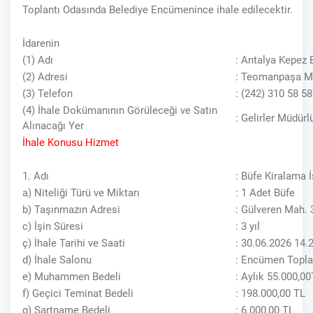
Toplantı Odasında Belediye Encümenince ihale edilecektir.
İdarenin
(1) Adı
: Antalya Kepez 
(2) Adresi
: Teomanpaşa M
(3) Telefon
: (242) 310 58 58
(4) İhale Dokümanının Görüleceği ve Satın
: Gelirler Müdür
Alınacağı Yer
İhale Konusu Hizmet
1. Adı
: Büfe Kiralama İ
a) Niteliği Türü ve Miktarı
: 1 Adet Büfe
b) Taşınmazın Adresi
: Gülveren Mah.
c) İşin Süresi
: 3 yıl
ç) İhale Tarihi ve Saati
: 30.06.2026 14.
d) İhale Salonu
: Encümen Topla
e) Muhammen Bedeli
: Aylık 55.000,
f) Geçici Teminat Bedeli
: 198.000,00 TL
g) Şartname Bedeli
: 6.000,00 TL