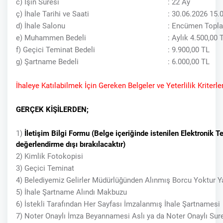
c) İşin Süresi
: 22 Ay
ç) İhale Tarihi ve Saati
: 30.06.2026 15.
d) İhale Salonu
: Encümen Topla
e) Muhammen Bedeli
: Aylık 4.500,00
f) Geçici Teminat Bedeli
: 9.900,00 TL
g) Şartname Bedeli
: 6.000,00 TL
İhaleye Katılabilmek İçin Gereken Belgeler ve Yeterlilik Kriterler
GERÇEK KİŞİLERDEN;
1)
İletişim Bilgi Formu (Belge içeriğinde istenilen Elektronik 
değerlendirme dışı bırakılacaktır)
2) Kimlik Fotokopisi
3) Geçici Teminat
4) Belediyemiz Gelirler Müdürlüğünden Alınmış Borcu Yoktur Y
5) İhale Şartname Alındı Makbuzu
6) İstekli Tarafından Her Sayfası İmzalanmış İhale Şartnamesi
7) Noter Onaylı İmza Beyannamesi Aslı ya da Noter Onaylı Sure