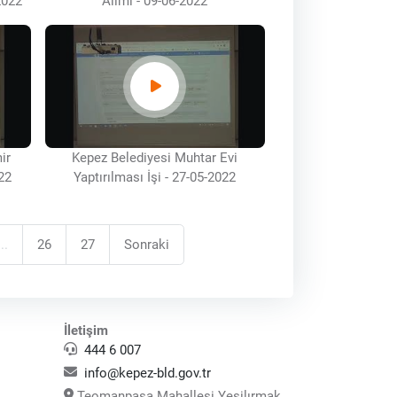
2022
Alımı - 09-06-2022
ir
Kepez Belediyesi Muhtar Evi
22
Yaptırılması İşi - 27-05-2022
...
26
27
Sonraki
İletişim
444 6 007
info@kepez-bld.gov.tr
Teomanpaşa Mahallesi Yeşilırmak