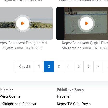
Yaptırılması - 21-06-2022
Malzemeleri Alınması - 20-06-
epez Belediyesi Fen İşleri Md.
Kepez Belediyesi Çeşitli Dem
Kıyafet Alımı - 06-06-2022
Malzemeleri Alımı - 02-06-20
Önceki
1
2
3
4
5
6
7
İşlemler
Etkinlik ve Basın
 Vergi Ödeme
Haberler
a Kütüphanesi Randevu
Kepez TV Canlı Yayın