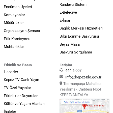
Randevu Sistemi
Encümen Üyeleri
E-Belediye
Komisyonlar
E-İmar
Müdürlükler
Sağlık Merkezi Hizmetleri
Organizasyon Şeması
Bilgi Edinme Başvurusu
Etik Komisyonu
Beyaz Masa
Muhtarlıklar
Başvuru Sorgulama
Etkinlik ve Basın
İletişim
444 6 007
Haberler
info@kepez-bld.gov.tr
Kepez TV Canlı Yayın
Teomanpaşa Mahallesi
TV Özel Yayınlar
Yeşilırmak Caddesi No:4
KEPEZ/ANTALYA
Etkinlikler Duyurular
Kültür ve Yaşam Alanları
İhaleler