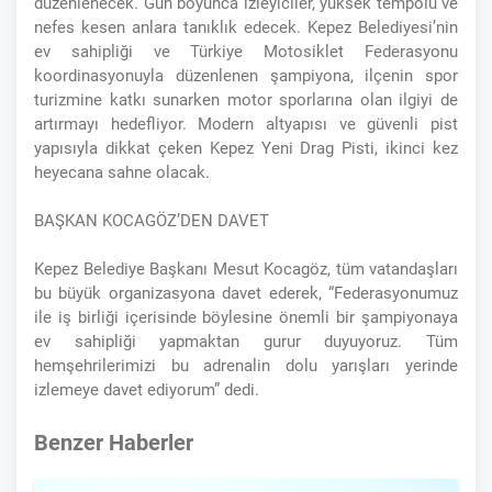
düzenlenecek. Gün boyunca izleyiciler, yüksek tempolu ve
nefes kesen anlara tanıklık edecek. Kepez Belediyesi’nin
ev sahipliği ve Türkiye Motosiklet Federasyonu
koordinasyonuyla düzenlenen şampiyona, ilçenin spor
turizmine katkı sunarken motor sporlarına olan ilgiyi de
artırmayı hedefliyor. Modern altyapısı ve güvenli pist
yapısıyla dikkat çeken Kepez Yeni Drag Pisti, ikinci kez
heyecana sahne olacak.
BAŞKAN KOCAGÖZ’DEN DAVET
Kepez Belediye Başkanı Mesut Kocagöz, tüm vatandaşları
bu büyük organizasyona davet ederek, “Federasyonumuz
ile iş birliği içerisinde böylesine önemli bir şampiyonaya
ev sahipliği yapmaktan gurur duyuyoruz. Tüm
hemşehrilerimizi bu adrenalin dolu yarışları yerinde
izlemeye davet ediyorum” dedi.
Benzer Haberler