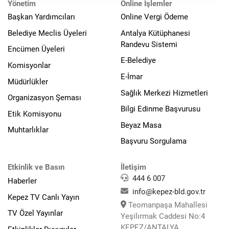
Yönetim
Online İşlemler
Başkan Yardımcıları
Online Vergi Ödeme
Belediye Meclis Üyeleri
Antalya Kütüphanesi
Randevu Sistemi
Encümen Üyeleri
E-Belediye
Komisyonlar
E-İmar
Müdürlükler
Sağlık Merkezi Hizmetleri
Organizasyon Şeması
Bilgi Edinme Başvurusu
Etik Komisyonu
Beyaz Masa
Muhtarlıklar
Başvuru Sorgulama
Etkinlik ve Basın
İletişim
444 6 007
Haberler
info@kepez-bld.gov.tr
Kepez TV Canlı Yayın
Teomanpaşa Mahallesi
TV Özel Yayınlar
Yeşilırmak Caddesi No:4
KEPEZ/ANTALYA