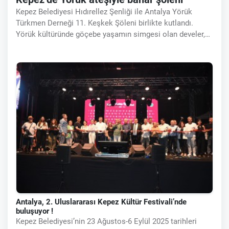
Kepez Belediyesi Hıdırellez Şenliği ile Antalya Yörük
Türkmen Derneği 11. Keşkek Şöleni birlikte kutlandı.
Yörük kültüründe göçebe yaşamın simgesi olan develer,
kıl çadırlar, yöresel oyunlar ve türkülerle kültürel bir şölen
yaşandı.
Antalya, 2. Uluslararası Kepez Kültür Festivali’nde
buluşuyor !
Kepez Belediyesi’nin 23 Ağustos-6 Eylül 2025 tarihleri