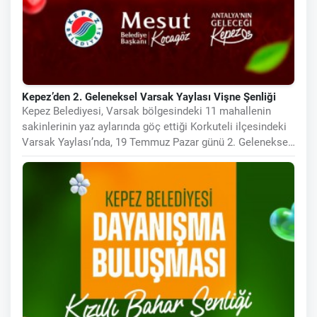
Kepez’den 2. Geleneksel Varsak Yaylası Vişne Şenliği
Kepez Belediyesi, Varsak bölgesindeki 11 mahallenin
sakinlerinin yaz aylarında göç ettiği Korkuteli ilçesindeki
Varsak Yaylası’nda, 19 Temmuz Pazar günü 2. Geleneksel
Vişne Şenliği’ni