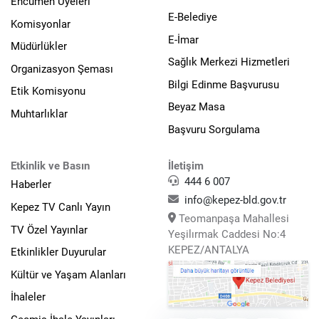
Encümen Üyeleri
E-Belediye
Komisyonlar
E-İmar
Müdürlükler
Sağlık Merkezi Hizmetleri
Organizasyon Şeması
Bilgi Edinme Başvurusu
Etik Komisyonu
Beyaz Masa
Muhtarlıklar
Başvuru Sorgulama
Etkinlik ve Basın
İletişim
444 6 007
Haberler
info@kepez-bld.gov.tr
Kepez TV Canlı Yayın
Teomanpaşa Mahallesi
TV Özel Yayınlar
Yeşilırmak Caddesi No:4
KEPEZ/ANTALYA
Etkinlikler Duyurular
Kültür ve Yaşam Alanları
İhaleler