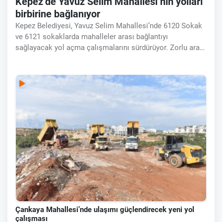
Kepez’de Yavuz Selim Mahallesi’nin yolları
birbirine bağlanıyor
Kepez Belediyesi, Yavuz Selim Mahallesi’nde 6120 Sokak
ve 6121 sokaklarda mahalleler arası bağlantıyı
sağlayacak yol açma çalışmalarını sürdürüyor. Zorlu arazi
koşullarında yürütülen çalışmalarda şu ana kadar 200
kamyon hafriyat dolgu
Çankaya Mahallesi’nde ulaşımı güçlendirecek yeni yol
çalışması