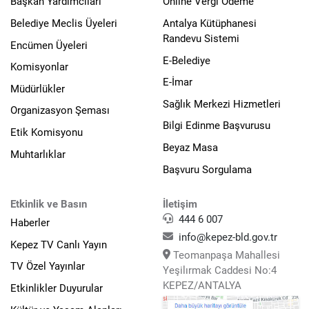
Başkan Yardımcıları
Online Vergi Ödeme
Belediye Meclis Üyeleri
Antalya Kütüphanesi
Randevu Sistemi
Encümen Üyeleri
E-Belediye
Komisyonlar
E-İmar
Müdürlükler
Sağlık Merkezi Hizmetleri
Organizasyon Şeması
Bilgi Edinme Başvurusu
Etik Komisyonu
Beyaz Masa
Muhtarlıklar
Başvuru Sorgulama
Etkinlik ve Basın
İletişim
444 6 007
Haberler
info@kepez-bld.gov.tr
Kepez TV Canlı Yayın
Teomanpaşa Mahallesi
TV Özel Yayınlar
Yeşilırmak Caddesi No:4
KEPEZ/ANTALYA
Etkinlikler Duyurular