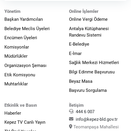
Yönetim
Online İşlemler
Başkan Yardımcıları
Online Vergi Ödeme
Belediye Meclis Üyeleri
Antalya Kütüphanesi
Randevu Sistemi
Encümen Üyeleri
E-Belediye
Komisyonlar
E-İmar
Müdürlükler
Sağlık Merkezi Hizmetleri
Organizasyon Şeması
Bilgi Edinme Başvurusu
Etik Komisyonu
Beyaz Masa
Muhtarlıklar
Başvuru Sorgulama
Etkinlik ve Basın
İletişim
444 6 007
Haberler
info@kepez-bld.gov.tr
Kepez TV Canlı Yayın
Teomanpaşa Mahallesi