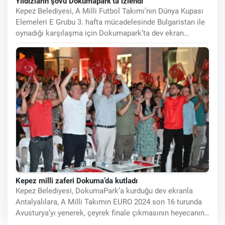
Yıldızların şovu Dokumapark’ta izlendi
Kepez Belediyesi, A Milli Futbol Takımı’nın Dünya Kupası
Elemeleri E Grubu 3. hafta mücadelesinde Bulgaristan ile
oynadığı karşılaşma için Dokumapark’ta dev ekran
kurarak
Kepez milli zaferi Dokuma’da kutladı
Kepez Belediyesi, DokumaPark’a kurduğu dev ekranla
Antalyalılara, A Milli Takımın EURO 2024 son 16 turunda
Avusturya’yı yenerek, çeyrek finale çıkmasının heyecanını
yaşattı. Tarihi