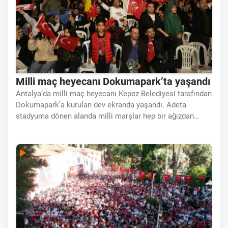
Milli maç heyecanı Dokumapark’ta yaşandı
Antalya’da milli maç heyecanı Kepez Belediyesi tarafından
Dokumapark’a kurulan dev ekranda yaşandı. Adeta
stadyuma dönen alanda milli marşlar hep bir ağızdan
söylendi, ellerde Türk bayrakları dalgalandı. Kepez
Belediyesi, A Milli Futbol Takımı’nın