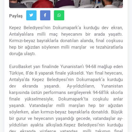
Paylaş
Kepez Belediyesi’nin Dokumapark’a kurduğu dev ekran,
Antalyalılara milli maç heyecanını bir arada yaşattı.
Kırmızı-beyaz bayraklarla donatılan alanda, final coşkusu
hep bir ağızdan söylenen milli marşlar ve tezahüratlarla
doruğa ulaştı.
EuroBasket yarı finalinde Yunanistan’ı 94-68 mağlup eden
Türkiye, 8’de 8 yaparak finale yükseldi. Yarı final heyecanı,
Antalya’da Kepez Belediyesi’nin Dokumapark’a kurduğu
dev ekranda yaşandı. Ay-yıldızlıların, Yunanistan
karşısında üstün performans sergileyerek 94-68’lik skorla
finale yükselmesiyle, Dokumapark’ta coşkulu anlar
yaşandı. Vatandaşlar milli marşları hep bir ağızdan
söylerken, alan kırmızı-beyaz bayraklarla donatıldı. Büyük
bir gurur ve heyecanın yaşandığı gecede, vatandaşlar ay-
yıldızlıları ayakta alkışladı.Kepez Belediyesi’nin kurduğu
dev ekranda yüzlerce vatandaş, milli takımın final