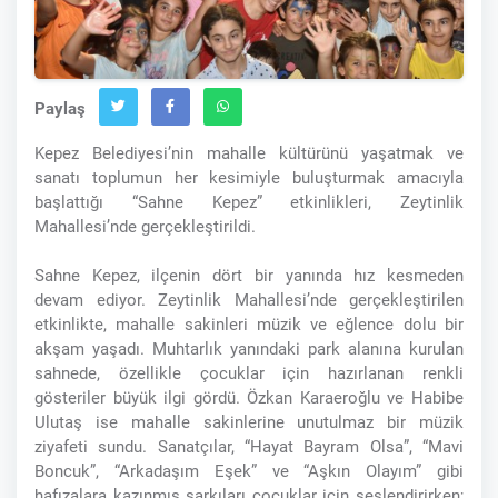
Paylaş
Kepez Belediyesi’nin mahalle kültürünü yaşatmak ve
sanatı toplumun her kesimiyle buluşturmak amacıyla
başlattığı “Sahne Kepez” etkinlikleri, Zeytinlik
Mahallesi’nde gerçekleştirildi.
Sahne Kepez, ilçenin dört bir yanında hız kesmeden
devam ediyor. Zeytinlik Mahallesi’nde gerçekleştirilen
etkinlikte, mahalle sakinleri müzik ve eğlence dolu bir
akşam yaşadı. Muhtarlık yanındaki park alanına kurulan
sahnede, özellikle çocuklar için hazırlanan renkli
gösteriler büyük ilgi gördü. Özkan Karaeroğlu ve Habibe
Ulutaş ise mahalle sakinlerine unutulmaz bir müzik
ziyafeti sundu. Sanatçılar, “Hayat Bayram Olsa”, “Mavi
Boncuk”, “Arkadaşım Eşek” ve “Aşkın Olayım” gibi
hafızalara kazınmış şarkıları çocuklar için seslendirirken;