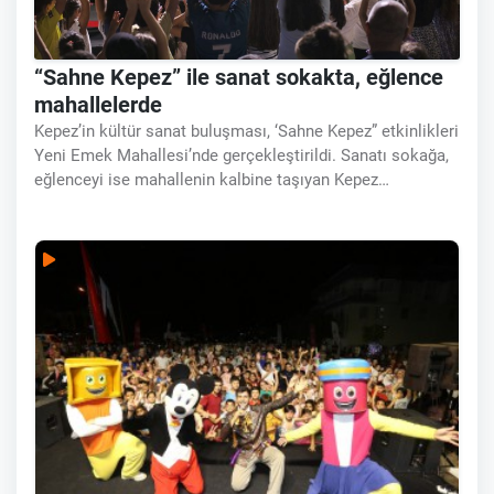
“Sahne Kepez” ile sanat sokakta, eğlence
mahallelerde
Kepez’in kültür sanat buluşması, ‘Sahne Kepez” etkinlikleri
Yeni Emek Mahallesi’nde gerçekleştirildi. Sanatı sokağa,
eğlenceyi ise mahallenin kalbine taşıyan Kepez
Belediyesi, mahalle sakinlerini renkli sahne gösterileriyle
buluşturdu. Kepez