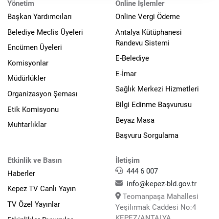
Yönetim
Online İşlemler
Başkan Yardımcıları
Online Vergi Ödeme
Belediye Meclis Üyeleri
Antalya Kütüphanesi
Randevu Sistemi
Encümen Üyeleri
E-Belediye
Komisyonlar
E-İmar
Müdürlükler
Sağlık Merkezi Hizmetleri
Organizasyon Şeması
Bilgi Edinme Başvurusu
Etik Komisyonu
Beyaz Masa
Muhtarlıklar
Başvuru Sorgulama
Etkinlik ve Basın
İletişim
444 6 007
Haberler
info@kepez-bld.gov.tr
Kepez TV Canlı Yayın
Teomanpaşa Mahallesi
TV Özel Yayınlar
Yeşilırmak Caddesi No:4
KEPEZ/ANTALYA