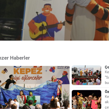
nzer Haberler
Ço
Ke
“S
bu
ka
Öz
Ke
ak
çe