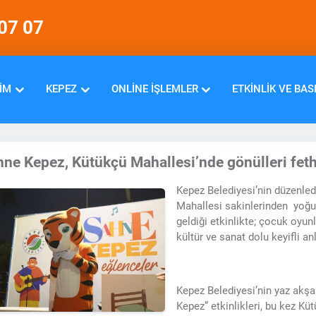
07 07
IM
KEPEZ
ONLINE İŞLEMLER
ETKINLIK VE BAS
ne Kepez, Kütükçü Mahallesi’nde gönülleri feth
Kepez Belediyesi’nin düzenled
Mahallesi sakinlerinden yoğun
geldiği etkinlikte; çocuk oyunla
kültür ve sanat dolu keyifli an
Kepez Belediyesi’nin yaz akşa
Kepez” etkinlikleri, bu kez Kü