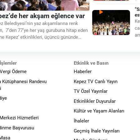
Pa
“S
pez’de her akşam eğlence var
es
Ke
z Belediyesi’nin yaz akşamlarına renk
ca
n, 7’den 77’ye her yaş gurubuna hitap eden
am
ne Kepez’ etkinlikleri, üçüncü gününde
ke
z Mahallesi’nde gerçekleştirildi.
ndaşların yoğun ilgi gösterdiği etkinlikte,
k dinletilerinden
İşlemler
Etkinlik ve Basın
 Vergi Ödeme
Haberler
a Kütüphanesi Randevu
Kepez TV Canlı Yayın
i
TV Özel Yayınlar
diye
Etkinlikler Duyurular
Kültür ve Yaşam Alanları
 Merkezi Hizmetleri
İhaleler
Edinme Başvurusu
Geçmiş İhale Yayınları
 Masa