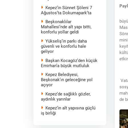
Pay
Kepez’in Sünnet Şöleni 7
Ağustos’ta Dokumapark’ta
büyü
Beşkonaklılar
Mahallesi’nde alt yapı bitti,
Masa
konforlu yollar geldi
Sönm
mini
Yükseliş’in parkı daha
keyi
güvenli ve konforlu hale
geliyor
kült
etki
Başkan Kocagöz’den küçük
Emirhan’a büyük mutluluk
Kepez Belediyesi,
Beşkonak’ın geleceğine yol
Vata
açıyor
sosy
maha
Kepez’de sağlıklı gözler,
aydınlık yarınlar
de b
Kepez’in alt yapısına güçlü
iş birliği