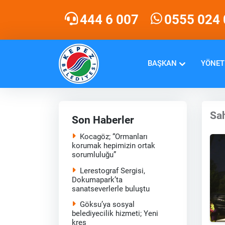
444 6 007
0555 024 
BAŞKAN
YÖNET
Sah
Son Haberler
Kocagöz; “Ormanları
korumak hepimizin ortak
sorumluluğu”
Lerestograf Sergisi,
Dokumapark’ta
sanatseverlerle buluştu
Göksu’ya sosyal
belediyecilik hizmeti; Yeni
kreş