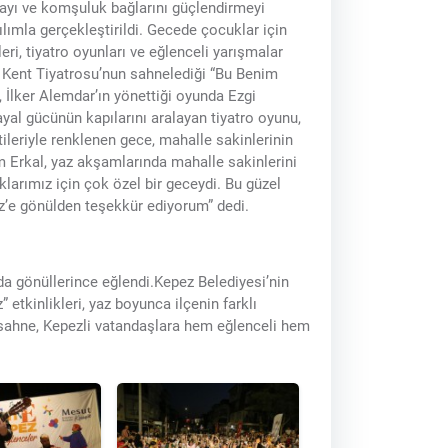
ayı ve komşuluk bağlarını güçlendirmeyi
lımla gerçekleştirildi. Gecede çocuklar için
ri, tiyatro oyunları ve eğlenceli yarışmalar
z Kent Tiyatrosu’nun sahnelediği “Bu Benim
İlker Alemdar’ın yönettiği oyunda Ezgi
yal gücünün kapılarını aralayan tiyatro oyunu,
ileriyle renklenen gece, mahalle sakinlerinin
m Erkal, yaz akşamlarında mahalle sakinlerini
larımız için çok özel bir geceydi. Bu güzel
’e gönülden teşekkür ediyorum” dedi.
da gönüllerince eğlendi.Kepez Belediyesi’nin
 etkinlikleri, yaz boyunca ilçenin farklı
sahne, Kepezli vatandaşlara hem eğlenceli hem