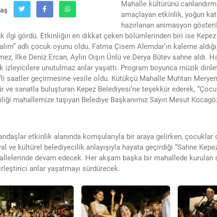
Mahalle kültürünü canlandırm
laş
amaçlayan etkinlik, yoğun katı
hazırlanan animasyon gösterile
k ilgi gördü. Etkinliğin en dikkat çeken bölümlerinden biri ise Kepe
lım” adlı çocuk oyunu oldu. Fatma Çisem Alemdar’ın kaleme aldığı, 
ez, İlke Deniz Ercan, Aylin Oışın Ünlü ve Derya Bütev sahne aldı. Ha
k izleyicilere unutulmaz anlar yaşattı. Program boyunca müzik dinlet
fli saatler geçirmesine vesile oldu. Kütükçü Mahalle Muhtarı Merye
ür ve sanatla buluşturan Kepez Belediyesi’ne teşekkür ederek, “Çocuk
nliği mahallemize taşıyan Belediye Başkanımız Sayın Mesut Kocagöz
ndaşlar etkinlik alanında komşularıyla bir araya gelirken, çocuklar 
al ve kültürel belediyecilik anlayışıyla hayata geçirdiği “Sahne Kepez”
llelerinde devam edecek. Her akşam başka bir mahallede kurulan 
irleştirici anlar yaşatmayı sürdürecek.