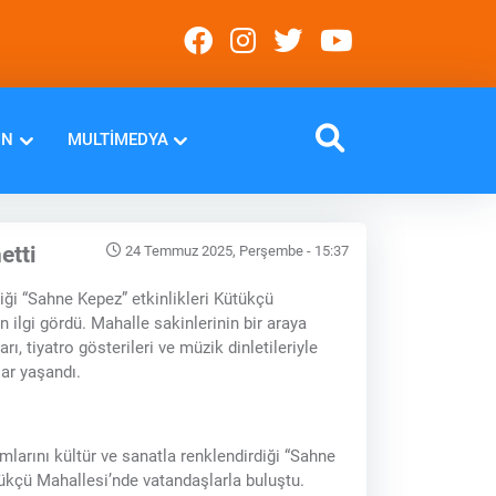
IN
MULTIMEDYA
etti
24 Temmuz 2025, Perşembe - 15:37
iği “Sahne Kepez” etkinlikleri Kütükçü
 ilgi gördü. Mahalle sakinlerinin bir araya
rı, tiyatro gösterileri ve müzik dinletileriyle
lar yaşandı.
mlarını kültür ve sanatla renklendirdiği “Sahne
tükçü Mahallesi’nde vatandaşlarla buluştu.