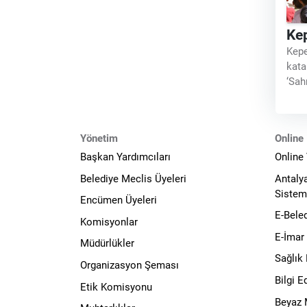
Ke
Kepe
kata
‘Sah
Kepe
Vata
müzi
Yönetim
Online 
Başkan Yardımcıları
Online
Belediye Meclis Üyeleri
Antaly
Sistem
Encümen Üyeleri
E-Bele
Komisyonlar
E-İmar
Müdürlükler
Sağlık
Organizasyon Şeması
Bilgi 
Etik Komisyonu
Beyaz