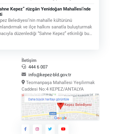
rkı adeta bir açık hava
ahne Kepez” rüzgârı Yenidoğan Mahallesi’nde
ti
pez Belediyesi’nin mahalle kültürünü
nlandırmak ve ilçe halkını sanatla buluşturmak
acıyla düzenlediği “Sahne Kepez” etkinliği bu
z Yenidoğan Mahallesi’nde
İletişim
444 6 007
info@kepez-bld.gov.tr
Teomanpaşa Mahallesi Yeşilırmak
Caddesi No:4 KEPEZ/ANTALYA