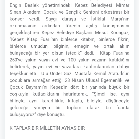
Engin Beslek yönetimindeki Kepez Belediyesi Mimar
Sinan Akademi Çocuk ve Gençlik Senfoni orkestrası bir
konser verdi. Saygı duruşu ve İstiklal Marşı’nın
okunmasının ardından törenin açılış konuşmasını
gerçekleştiren Kepez Belediye Başkanı Mesut Kocagöz,
“Kepez Kitap Fuarı’nın binlerce kitabın, binlerce fikrin,
binlerce umudun, bilginin, emeğin ve ortak aklın
bulaşacağı bir yer olsun istedik” dedi. Kitap Fuarı’na
250’ye yakın yayın evi ve 100 yakın yazarın katıldığını
belirterek, yayın evi ve yazarlara katılımlarından dolayı
teşekkür etti. Ulu Önder Gazi Mustafa Kemal Atatürk’ün
çocuklara armağan ettiği 23 Nisan Ulusal Egemenlik ve
Çocuk Bayramı’nı Kepez’in dört bir yanında büyük bir
coşkuyla kutladıklarını hatırlatarak, “Şimdi ise, aynı
bilinçle, aynı kararlılıkla, kitapla, bilgiyle, düşünceyle
geleceğe yürüyen bir toplum olarak bu fuarda
buluşuyoruz” diye konuştu.
KİTAPLAR BİR MİLLETİN AYNASIDIR