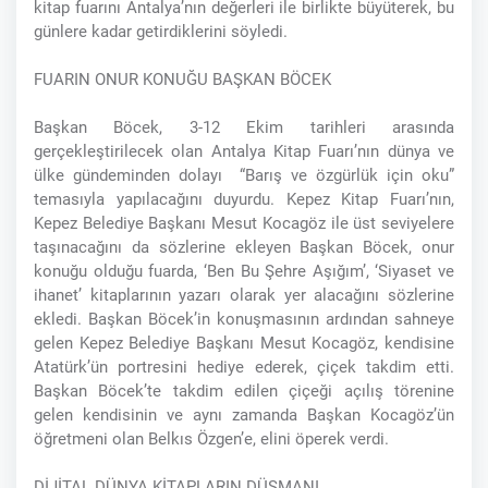
kitap fuarını Antalya’nın değerleri ile birlikte büyüterek, bu
günlere kadar getirdiklerini söyledi.
FUARIN ONUR KONUĞU BAŞKAN BÖCEK
Başkan Böcek, 3-12 Ekim tarihleri arasında
gerçekleştirilecek olan Antalya Kitap Fuarı’nın dünya ve
ülke gündeminden dolayı “Barış ve özgürlük için oku”
temasıyla yapılacağını duyurdu. Kepez Kitap Fuarı’nın,
Kepez Belediye Başkanı Mesut Kocagöz ile üst seviyelere
taşınacağını da sözlerine ekleyen Başkan Böcek, onur
konuğu olduğu fuarda, ‘Ben Bu Şehre Aşığım’, ‘Siyaset ve
ihanet’ kitaplarının yazarı olarak yer alacağını sözlerine
ekledi. Başkan Böcek’in konuşmasının ardından sahneye
gelen Kepez Belediye Başkanı Mesut Kocagöz, kendisine
Atatürk’ün portresini hediye ederek, çiçek takdim etti.
Başkan Böcek’te takdim edilen çiçeği açılış törenine
gelen kendisinin ve aynı zamanda Başkan Kocagöz’ün
öğretmeni olan Belkıs Özgen’e, elini öperek verdi.
DİJİTAL DÜNYA KİTAPLARIN DÜŞMANI