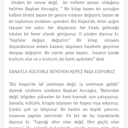
Kitabın bir nesne değil, bir milletin aynası olduğunu
belirten Başkan Kocagöz, “ Bir kitap bazen bir çocuğun
kalbini titretir, bazen bir gencin rotasını değiştirir, bazen de
bir toplumun vicdanını uyandırır. Biz Kepez’de, ilmin ışığını
taşıyan her satırı, her düşünceyi, her kitabı geleceğe
tutulan bir fener olarak görüyoruz. O yüzden diyoruz ki:
“Sayfalar değişir, değiştirir.” Bir kitap; okuyanı
düşündürürse anlam kazanır, düşüneni harekete geçirirse
dünyayı değiştirir. Bir cümle yeter bazen… İnsanın içinde
kıvılcım olur ve o kıvılcım, bir kenti aydınlatır” dedi.
SANATLA KÜLTÜRLE BÜYÜYEN KEPEZ İNŞA EDİYORUZ
“Biz Kepez’de laf üretmeye değil, iş üretmeye geldik”
diyerek sözlerini sürdüren Başkan Kocagöz, “Betondan
değil, bilgiden yükselen bir kent kurmak için çalışıyoruz.
Sanatla, kültürle, kitapla büyüyen bir Kepez inşa ediyoruz.
Çünkü çok iyi biliyoruz: Bir kentin en büyük yatırımı,
insanına yapılan yatırımdır. Ve biz de bu topraklarda
diyoruz ki: ‘Toprağı altın olan değil; fikri güçlü olan