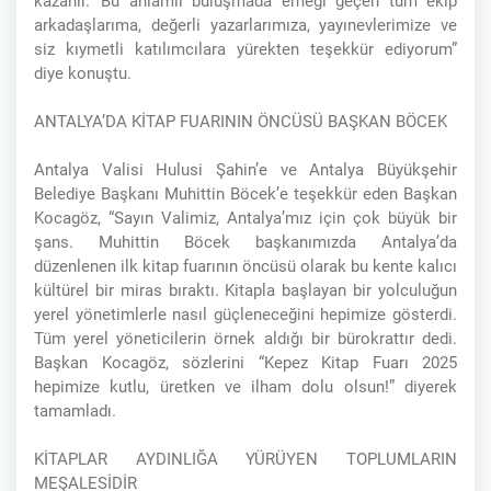
kazanır.’ Bu anlamlı buluşmada emeği geçen tüm ekip
arkadaşlarıma, değerli yazarlarımıza, yayınevlerimize ve
siz kıymetli katılımcılara yürekten teşekkür ediyorum”
diye konuştu.
ANTALYA’DA KİTAP FUARININ ÖNCÜSÜ BAŞKAN BÖCEK
Antalya Valisi Hulusi Şahin’e ve Antalya Büyükşehir
Belediye Başkanı Muhittin Böcek’e teşekkür eden Başkan
Kocagöz, “Sayın Valimiz, Antalya’mız için çok büyük bir
şans. Muhittin Böcek başkanımızda Antalya’da
düzenlenen ilk kitap fuarının öncüsü olarak bu kente kalıcı
kültürel bir miras bıraktı. Kitapla başlayan bir yolculuğun
yerel yönetimlerle nasıl güçleneceğini hepimize gösterdi.
Tüm yerel yöneticilerin örnek aldığı bir bürokrattır dedi.
Başkan Kocagöz, sözlerini “Kepez Kitap Fuarı 2025
hepimize kutlu, üretken ve ilham dolu olsun!” diyerek
tamamladı.
KİTAPLAR AYDINLIĞA YÜRÜYEN TOPLUMLARIN
MEŞALESİDİR