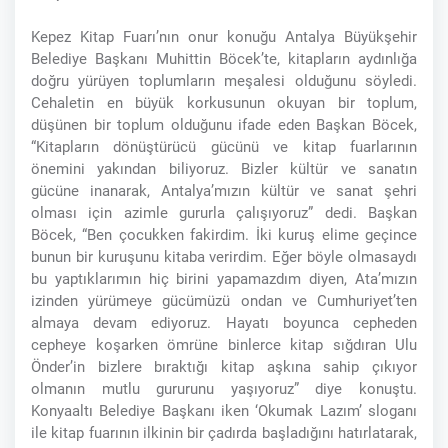
Kepez Kitap Fuarı’nın onur konuğu Antalya Büyükşehir
Belediye Başkanı Muhittin Böcek’te, kitapların aydınlığa
doğru yürüyen toplumların meşalesi olduğunu söyledi.
Cehaletin en büyük korkusunun okuyan bir toplum,
düşünen bir toplum olduğunu ifade eden Başkan Böcek,
“Kitapların dönüştürücü gücünü ve kitap fuarlarının
önemini yakından biliyoruz. Bizler kültür ve sanatın
gücüne inanarak, Antalya’mızın kültür ve sanat şehri
olması için azimle gururla çalışıyoruz” dedi. Başkan
Böcek, “Ben çocukken fakirdim. İki kuruş elime geçince
bunun bir kuruşunu kitaba verirdim. Eğer böyle olmasaydı
bu yaptıklarımın hiç birini yapamazdım diyen, Ata’mızın
izinden yürümeye gücümüzü ondan ve Cumhuriyet’ten
almaya devam ediyoruz. Hayatı boyunca cepheden
cepheye koşarken ömrüne binlerce kitap sığdıran Ulu
Önder’in bizlere bıraktığı kitap aşkına sahip çıkıyor
olmanın mutlu gururunu yaşıyoruz” diye konuştu.
Konyaaltı Belediye Başkanı iken ‘Okumak Lazım’ sloganı
ile kitap fuarının ilkinin bir çadırda başladığını hatırlatarak,