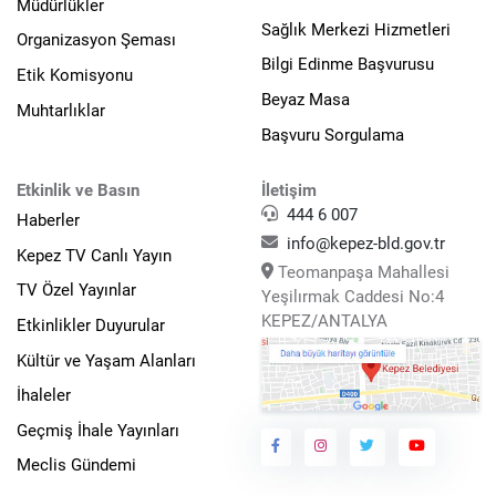
Müdürlükler
Sağlık Merkezi Hizmetleri
Organizasyon Şeması
Bilgi Edinme Başvurusu
Etik Komisyonu
Beyaz Masa
Muhtarlıklar
Başvuru Sorgulama
Etkinlik ve Basın
İletişim
444 6 007
Haberler
info@kepez-bld.gov.tr
Kepez TV Canlı Yayın
Teomanpaşa Mahallesi
TV Özel Yayınlar
Yeşilırmak Caddesi No:4
KEPEZ/ANTALYA
Etkinlikler Duyurular
Kültür ve Yaşam Alanları
İhaleler
Geçmiş İhale Yayınları
Meclis Gündemi