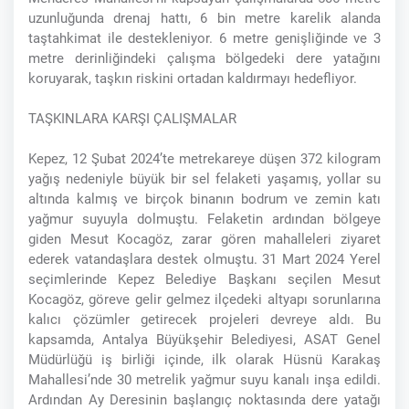
uzunluğunda drenaj hattı, 6 bin metre karelik alanda
taştahkimat ile destekleniyor. 6 metre genişliğinde ve 3
metre derinliğindeki çalışma bölgedeki dere yatağını
koruyarak, taşkın riskini ortadan kaldırmayı hedefliyor.
TAŞKINLARA KARŞI ÇALIŞMALAR
Kepez, 12 Şubat 2024’te metrekareye düşen 372 kilogram
yağış nedeniyle büyük bir sel felaketi yaşamış, yollar su
altında kalmış ve birçok binanın bodrum ve zemin katı
yağmur suyuyla dolmuştu. Felaketin ardından bölgeye
giden Mesut Kocagöz, zarar gören mahalleleri ziyaret
ederek vatandaşlara destek olmuştu. 31 Mart 2024 Yerel
seçimlerinde Kepez Belediye Başkanı seçilen Mesut
Kocagöz, göreve gelir gelmez ilçedeki altyapı sorunlarına
kalıcı çözümler getirecek projeleri devreye aldı. Bu
kapsamda, Antalya Büyükşehir Belediyesi, ASAT Genel
Müdürlüğü iş birliği içinde, ilk olarak Hüsnü Karakaş
Mahallesi’nde 30 metrelik yağmur suyu kanalı inşa edildi.
Ardından Ay Deresinin başlangıç noktasında dere yatağı