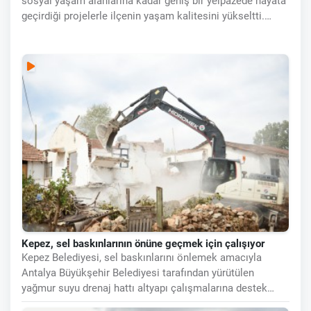
sosyal yaşam alanlarına kadar geniş bir yelpazede hayata
geçirdiği projelerle ilçenin yaşam kalitesini yükseltti.
İlçenin öncelikli ihtiyaçlarına odaklanan yatırımlar
sayesinde Kepez, daha
Kepez, sel baskınlarının önüne geçmek için çalışıyor
Kepez Belediyesi, sel baskınlarını önlemek amacıyla
Antalya Büyükşehir Belediyesi tarafından yürütülen
yağmur suyu drenaj hattı altyapı çalışmalarına destek
vererek, imar yolu