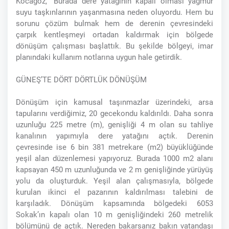
Kocagöz, “Burada dere yatağının kapalı olması yağmur
suyu taşkınlarının yaşanmasına neden oluyordu. Hem bu
sorunu çözüm bulmak hem de derenin çevresindeki
çarpık kentleşmeyi ortadan kaldırmak için bölgede
dönüşüm çalışması başlattık. Bu şekilde bölgeyi, imar
planındaki kullanım notlarına uygun hale getirdik.
GÜNEŞ’TE DÖRT DÖRTLÜK DÖNÜŞÜM
Dönüşüm için kamusal taşınmazlar üzerindeki, arsa
tapularını verdiğimiz, 20 gecekondu kaldırıldı. Daha sonra
uzunluğu 225 metre (m), genişliği 4 m olan su tahliye
kanalının yapımıyla dere yatağını açtık. Derenin
çevresinde ise 6 bin 381 metrekare (m2) büyüklüğünde
yeşil alan düzenlemesi yapıyoruz. Burada 1000 m2 alanı
kapsayan 450 m uzunluğunda ve 2 m genişliğinde yürüyüş
yolu da oluşturduk. Yeşil alan çalışmasıyla, bölgede
kurulan ikinci el pazarının kaldırılması talebini de
karşıladık. Dönüşüm kapsamında bölgedeki 6053
Sokak’ın kapalı olan 10 m genişliğindeki 260 metrelik
bölümünü de açtık. Nereden bakarsanız bakın vatandaşı