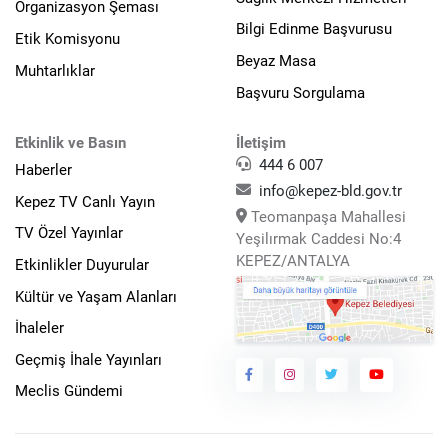
Organizasyon Şeması
Bilgi Edinme Başvurusu
Etik Komisyonu
Beyaz Masa
Muhtarlıklar
Başvuru Sorgulama
Etkinlik ve Basın
İletişim
444 6 007
Haberler
info@kepez-bld.gov.tr
Kepez TV Canlı Yayın
Teomanpaşa Mahallesi
TV Özel Yayınlar
Yeşilırmak Caddesi No:4
KEPEZ/ANTALYA
Etkinlikler Duyurular
Kültür ve Yaşam Alanları
İhaleler
Geçmiş İhale Yayınları
Meclis Gündemi