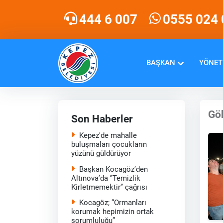
444 6 007
0555 024 
BAŞKAN
YÖNET
Gö
Son Haberler
Kepez'de mahalle
buluşmaları çocukların
yüzünü güldürüyor
Başkan Kocagöz’den
Altınova’da ‘’Temizlik
Kirletmemektir’’ çağrısı
Kocagöz; “Ormanları
korumak hepimizin ortak
sorumluluğu”