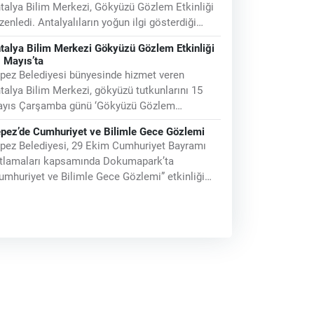
talya Bilim Merkezi, Gökyüzü Gözlem Etkinliği
zenledi. Antalyalıların yoğun ilgi gösterdiği
kinlikte katılımcılar, teleskopların 135 kat
talya Bilim Merkezi Gökyüzü Gözlem Etkinliği
 Mayıs’ta
pez Belediyesi bünyesinde hizmet veren
talya Bilim Merkezi, gökyüzü tutkunlarını 15
yıs Çarşamba günü ‘Gökyüzü Gözlem
kinliği’nde buluşturuyor. Dokuma Park’taki
pez’de Cumhuriyet ve Bilimle Gece Gözlemi
pez Belediyesi, 29 Ekim Cumhuriyet Bayramı
tlamaları kapsamında Dokumapark’ta
umhuriyet ve Bilimle Gece Gözlemi” etkinliği
zenledi. Bilim ve gökyüzü tutkunlarını bir araya