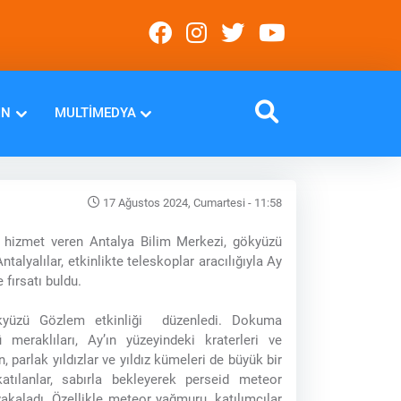
IN
MULTIMEDYA
17 Ağustos 2024, Cumartesi - 11:58
 hizmet veren Antalya Bilim Merkezi, gökyüzü
Antalyalılar, etkinlikte teleskoplar aracılığıyla Ay
 fırsatı buldu.
kyüzü Gözlem etkinliği düzenledi. Dokuma
ü meraklıları, Ay’ın yüzeyindeki kraterleri ve
, parlak yıldızlar ve yıldız kümeleri de büyük bir
 katılanlar, sabırla bekleyerek perseid meteor
kaladı. Özellikle meteor yağmuru, katılımcılar