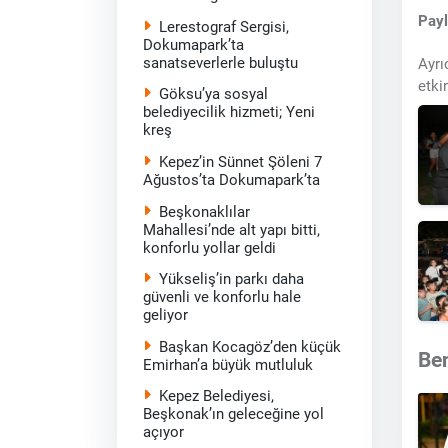
Pay
Lerestograf Sergisi,
Dokumapark’ta
sanatseverlerle buluştu
Ayrı
etki
Göksu’ya sosyal
belediyecilik hizmeti; Yeni
kreş
Kepez’in Sünnet Şöleni 7
Ağustos’ta Dokumapark’ta
Beşkonaklılar
Mahallesi’nde alt yapı bitti,
konforlu yollar geldi
Yükseliş’in parkı daha
güvenli ve konforlu hale
geliyor
Başkan Kocagöz’den küçük
Be
Emirhan’a büyük mutluluk
Kepez Belediyesi,
Beşkonak’ın geleceğine yol
açıyor