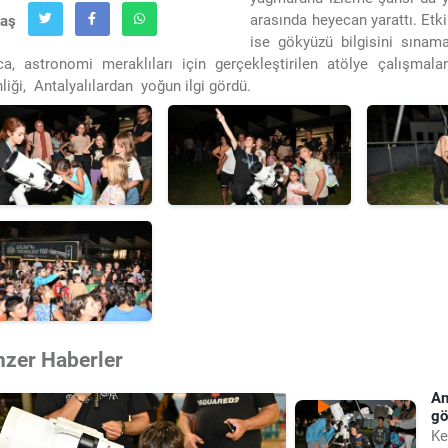
arasında heyecan yarattı. Etki
laş
ise gökyüzü bilgisini sınama
ca, astronomi meraklıları için gerçekleştirilen atölye çalışma
nliği, Antalyalılardan yoğun ilgi gördü.
nzer Haberler
An
gö
Ke