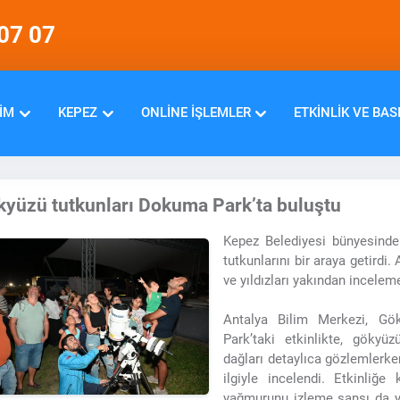
07 07
IM
KEPEZ
ONLINE İŞLEMLER
ETKINLIK VE BAS
kyüzü tutkunları Dokuma Park’ta buluştu
Kepez Belediyesi bünyesinde
tutkunlarını bir araya getirdi. 
ve yıldızları yakından inceleme
Antalya Bilim Merkezi, Gö
Park’taki etkinlikte, gökyüz
dağları detaylıca gözlemlerken
ilgiyle incelendi. Etkinliğe
yağmurunu izleme şansı da ya