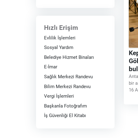
Hızlı Erişim
Evlilik İşlemleri
Sosyal Yardım
Kep
Belediye Hizmet Binaları
Gö
E-İmar
bu
Anta
Sağlık Merkezi Randevu
bir 
Bilim Merkezi Randevu
16 A
Vergi İşlemleri
aras
Anta
Başkanla Fotoğrafım
keş
İş Güvenliği El Kitabı