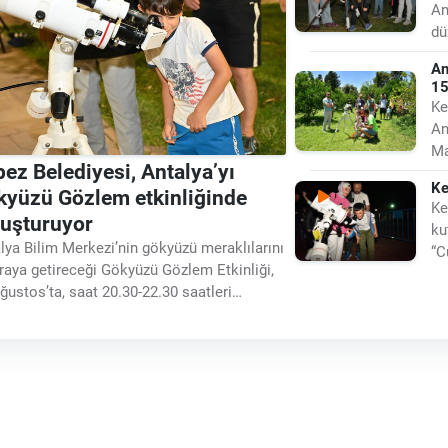
An
dü
et
An
15
Ke
An
Ma
ez Belediyesi, Antalya’yı
Et
Ke
kyüzü Gözlem etkinliğinde
Ke
luşturuyor
ku
lya Bilim Merkezi’nin gökyüzü meraklılarını
“C
araya getireceği Gökyüzü Gözlem Etkinliği,
dü
ğustos’ta, saat 20.30-22.30 saatleri
ında Dokuma Park’ta gerçekleştirilecek.
lyalılar, teleskopla ay ve yıldızı yakından
fetme