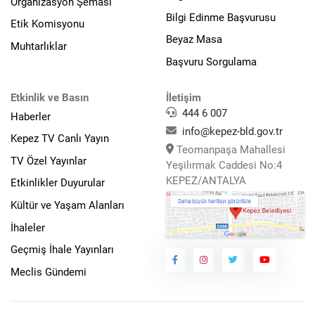
Organizasyon Şeması
Bilgi Edinme Başvurusu
Etik Komisyonu
Beyaz Masa
Muhtarlıklar
Başvuru Sorgulama
Etkinlik ve Basın
İletişim
444 6 007
Haberler
info@kepez-bld.gov.tr
Kepez TV Canlı Yayın
Teomanpaşa Mahallesi
TV Özel Yayınlar
Yeşilırmak Caddesi No:4
KEPEZ/ANTALYA
Etkinlikler Duyurular
Kültür ve Yaşam Alanları
İhaleler
Geçmiş İhale Yayınları
Meclis Gündemi