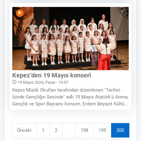
sunma törenini bayramın asıl sahipleri gençlerle
beraber gerçekleştirdi. 19 Mayıs Atatürk’ü Anma
Gençlik ve Spor
Kepez’den 19 Mayıs konseri
19 Mayıs 2024, Pazar - 10:57
Kepez Müzik Okulları tarafından düzenlenen "Tarihin
İzinde Gençliğin Sesinde" adlı 19 Mayıs Atatürk'ü Anma,
Gençlik ve Spor Bayramı konseri, Erdem Beyazıt Kültür
Merkezi'nde gerçekleştirildi. Genç müzisyenler,
performanslarıyla dinleyicilere unutulmaz anlar yaşattı.
19 Mayıs Atatürk'ü Anma, Gençlik ve Spor
Önceki
1
2
..
198
199
200