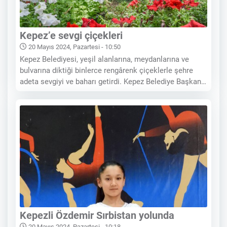
Kepez’e sevgi çiçekleri
20 Mayıs 2024, Pazartesi - 10:50
Kepez Belediyesi, yeşil alanlarına, meydanlarına ve
bulvarına diktiği binlerce rengârenk çiçeklerle şehre
adeta sevgiyi ve baharı getirdi. Kepez Belediye Başkanı
Mesut Kocagöz, mazbatasını aldıktan sonra yaptığı
balkon konuşmasında “Biz nefreti ve kavgayı değil,
sevgiyi büyütmeye geldik.” mesajını vermişti. Sevgiyi
Kepezli Özdemir Sırbistan yolunda
20 Mayıs 2024, Pazartesi - 10:18