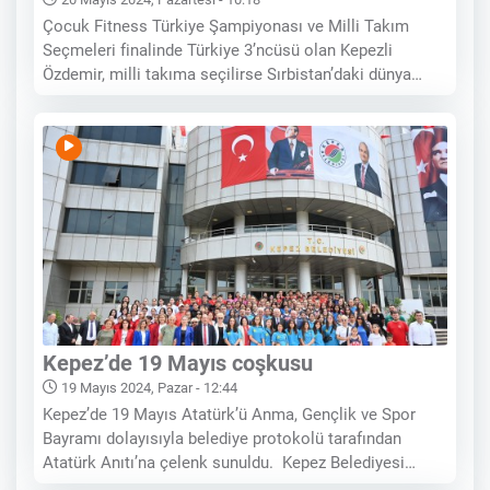
Çocuk Fitness Türkiye Şampiyonası ve Milli Takım
Seçmeleri finalinde Türkiye 3’ncüsü olan Kepezli
Özdemir, milli takıma seçilirse Sırbistan’daki dünya
şampiyonasına katılacak Kepez Belediyesi Spor
Kulübü cimnastikçisi Sevinç Özdemir, Çocuk Fitness
Türkiye Şampiyonası ve Milli Takım Seçmeleri finalinde
Türkiye
Kepez’de 19 Mayıs coşkusu
19 Mayıs 2024, Pazar - 12:44
Kepez’de 19 Mayıs Atatürk’ü Anma, Gençlik ve Spor
Bayramı dolayısıyla belediye protokolü tarafından
Atatürk Anıtı’na çelenk sunuldu. Kepez Belediyesi
Başkan Vekili Prof. Dr. Refik Emre Altekin, çelenk