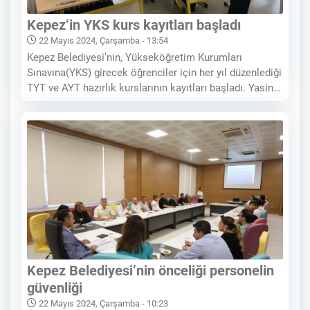
Kepez’in YKS kurs kayıtları başladı
22 Mayıs 2024, Çarşamba - 13:54
Kepez Belediyesi’nin, Yükseköğretim Kurumları
Sınavına(YKS) girecek öğrenciler için her yıl düzenlediği
TYT ve AYT hazırlık kurslarının kayıtları başladı. Yasin
Naci Ağaroğlu Eğitim Merkezi'nde gerçekleştirilen
kurslar, 11. ve 12. sınıf öğrencileri ile mezunlara yönelik
olarak düzenleniyor. Eğitime önemli
Kepez Belediyesi’nin önceliği personelin
güvenliği
22 Mayıs 2024, Çarşamba - 10:23