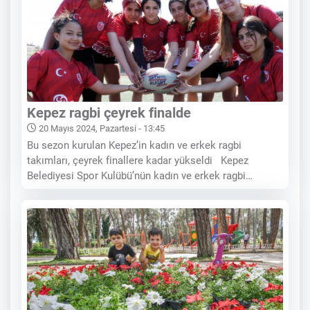
Kepez ragbi çeyrek finalde
20 Mayıs 2024, Pazartesi - 13:45
Bu sezon kurulan Kepez’in kadın ve erkek ragbi
takımları, çeyrek finallere kadar yükseldi Kepez
Belediyesi Spor Kulübü’nün kadın ve erkek ragbi
takımları, ilk sezonlarında çeyrek finale kadar yükseldi.
Önceki hafta erkeklerde olduğu gibi bu hafta oynanan
kadınlar finalinde Antalya’yı temsil eden Kepez’in
ragbicileri,