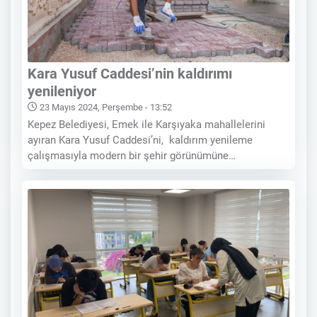
Kara Yusuf Caddesi’nin kaldırımı
yenileniyor
23 Mayıs 2024, Perşembe - 13:52
Kepez Belediyesi, Emek ile Karşıyaka mahallelerini
ayıran Kara Yusuf Caddesi’ni, kaldırım yenileme
çalışmasıyla modern bir şehir görünümüne
kavuşturuyor. Kepez Belediyesi, yaya ulaşımının
konforlu ve güvenli bir fiziki zeminde yapılması
amacıyla kaldırım çalışmalarını sürdürüyor. Sıcak
asfaltı ve altyapısı