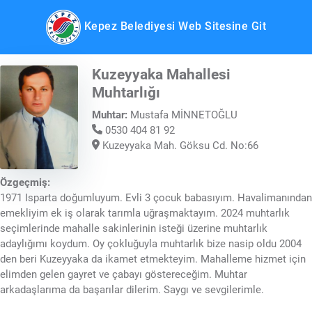
Kepez Belediyesi Web Sitesine Git
Kuzeyyaka Mahallesi
Muhtarlığı
Muhtar:
Mustafa MİNNETOĞLU
0530 404 81 92
Kuzeyyaka Mah. Göksu Cd. No:66
Özgeçmiş:
1971 Isparta doğumluyum. Evli 3 çocuk babasıyım. Havalimanından
emekliyim ek iş olarak tarımla uğraşmaktayım. 2024 muhtarlık
seçimlerinde mahalle sakinlerinin isteği üzerine muhtarlık
adaylığımı koydum. Oy çokluğuyla muhtarlık bize nasip oldu 2004
den beri Kuzeyyaka da ikamet etmekteyim. Mahalleme hizmet için
elimden gelen gayret ve çabayı göstereceğim. Muhtar
arkadaşlarıma da başarılar dilerim. Saygı ve sevgilerimle.